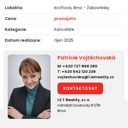
Lokalita:
Kroftova, Brno - Žabovřesky
Cena:
pronajato
Kategorie:
Kanceláře
Datum realizace:
říjen 2025
Patricie Vojtěchovská
M:
+420 727 868 280
T:
+420 542 120 238
vojtechovska@1.ietreality.cz
KONTAKTOVAT
I.E.T.Reality, s.r.o.
náměstí Svobody 87/18
Brno