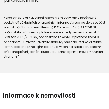
parkovacích míst.
Nejde o nabídku k uzavření jakékoliv smlouvy, ale o nezávazné
poskytnutí základních orientačních informací, resp. nejde o součást
kontraktačního procesu dle ust. § 1731 a násl. zák. č. 89/2012 Sb.,
občanského zákoníku v platném znění, a tedy se neuplatní ust. §
1729 zák. č. 89/2012 Sb., občanského zákoníku v platném znění. K
případnému uzavření jakékoliv smlouvy může dojít toliko v listinné
formě, po dohodě na jejím obsahu a všech náležitostech, přičemž
případné právní jednání bude uskutečněno přímo mezi smluvními
stranami."
Informace k nemovitosti