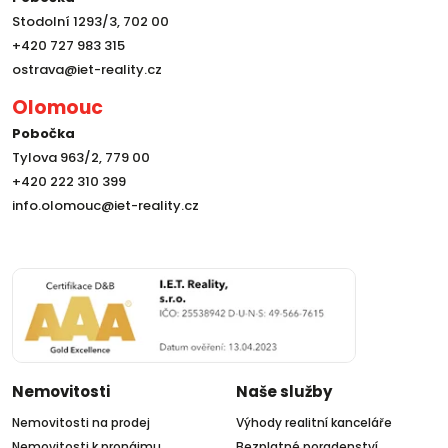
Stodolní 1293/3, 702 00
+420 727 983 315
ostrava@iet-reality.cz
Olomouc
Pobočka
Tylova 963/2, 779 00
+420 222 310 399
info.olomouc@iet-reality.cz
Nemovitosti
Naše služby
Nemovitosti na prodej
Výhody realitní kanceláře
Nemovitosti k pronájmu
Bezplatné poradenství