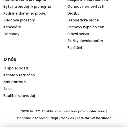
Byty na prodej i k pronájmu
Odhady nemovitostí
Rodinné domy na prodej
Dražby
Skladové prostory
Geodetické práce
Kanceláře
Úschovy kupních cen
Obchody
Právní servis
Služby developerům
Pojištění
O nás
O společnosti
Kariéra v realitách
Naši partneři
Akce
Realitní zpravodaj
2026 © I.E.T. Reality, s.r.o., všechna práva vyhrazena |
Ochrana osobních údajů
|
Cookies
| Realitní SW
Real
man