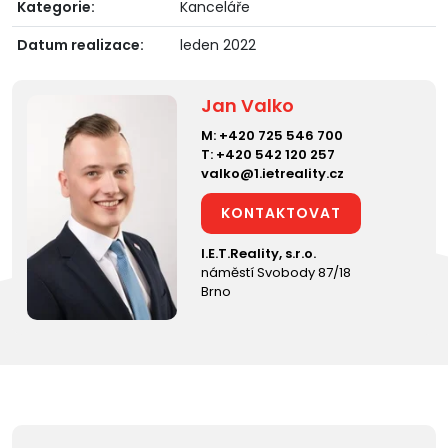
Kategorie:
Kanceláře
Datum realizace:
leden 2022
Jan Valko
M:
+420 725 546 700
T:
+420 542 120 257
valko@1.ietreality.cz
KONTAKTOVAT
I.E.T.Reality, s.r.o.
náměstí Svobody 87/18
Brno