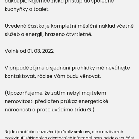
odkoupit. Nájemce získá přístup do společné
kuchyňky a toalet.
Uvedená částka je kompletní měsíční náklad včetně
služeb a energií, hrazeno čtvrtletně.
Volné od 01. 03. 2022.
V případě zájmu o sjednání prohlídky mě neváhejte
kontaktovat, rád se Vám budu věnovat.
(Upozorňujeme, že zatím nebyl majitelem
nemovitosti předložen průkaz energetické
náročnosti a proto uvádíme třídu G.)
Nejde o nabídku k uzavření jakékoliv smlouvy, ale o nezávazné
poskytnutí základních orientačních informací, resp. nejde o součást