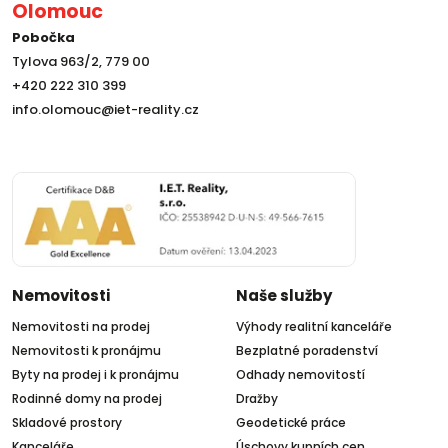
Olomouc
Pobočka
Tylova 963/2, 779 00
+420 222 310 399
info.olomouc@iet-reality.cz
Nemovitosti
Naše služby
Nemovitosti na prodej
Výhody realitní kanceláře
Nemovitosti k pronájmu
Bezplatné poradenství
Byty na prodej i k pronájmu
Odhady nemovitostí
Rodinné domy na prodej
Dražby
Skladové prostory
Geodetické práce
Kanceláře
Úschovy kupních cen