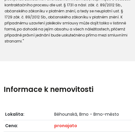
kontraktačního procesu dle ust. § 1731 a násl. zák. č. 89/2012 Sb.,
občanského zákoníku v platném znění, a tedy se neuplatní ust. §
1729 zák. č. 89/2012 Sb., občanského zákoníku v platném znění. K
případnému uzavření jakékoliv smlouvy může dojít toliko v listinné
formě, po dohodě na jejím obsahu a všech náležitostech, přičemž
případné právní jednání bude uskutečněno přímo mezi smluvními
stranami."
Informace k nemovitosti
Lokalita:
Běhounská, Brno - Brno-město
Cena:
pronajato