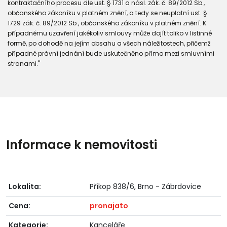
kontraktačního procesu dle ust. § 1731 a násl. zák. č. 89/2012 Sb.,
občanského zákoníku v platném znění, a tedy se neuplatní ust. §
1729 zák. č. 89/2012 Sb., občanského zákoníku v platném znění. K
případnému uzavření jakékoliv smlouvy může dojít toliko v listinné
formě, po dohodě na jejím obsahu a všech náležitostech, přičemž
případné právní jednání bude uskutečněno přímo mezi smluvními
stranami."
Informace k nemovitosti
Lokalita:
Příkop 838/6, Brno - Zábrdovice
Cena:
pronajato
Kategorie:
Kanceláře