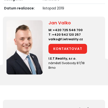
Datum realizace:
listopad 2019
Jan Valko
M:
+420 725 546 700
T:
+420 542 120 257
valko@1.ietreality.cz
KONTAKTOVAT
I.E.T.Reality, s.r.o.
náměstí Svobody 87/18
Brno