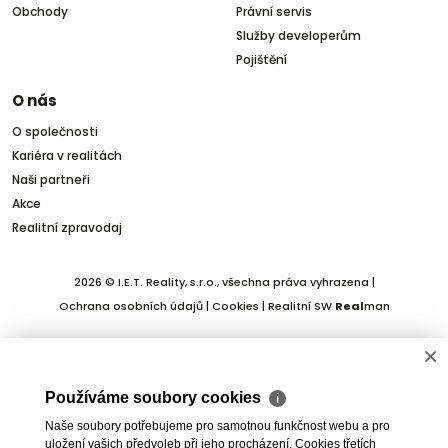
Obchody
Právní servis
Služby developerům
Pojištění
O nás
O společnosti
Kariéra v realitách
Naši partneři
Akce
Realitní zpravodaj
2026 © I.E.T. Reality, s.r.o., všechna práva vyhrazena |
Ochrana osobních údajů
|
Cookies
| Realitní SW
Real
man
×
Používáme soubory cookies
ℹ
Naše soubory potřebujeme pro samotnou funkčnost webu a pro
uložení vašich předvoleb při jeho procházení. Cookies třetích