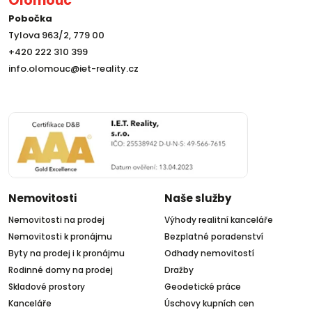
Olomouc
Pobočka
Tylova 963/2, 779 00
+420 222 310 399
info.olomouc@iet-reality.cz
Nemovitosti
Naše služby
Nemovitosti na prodej
Výhody realitní kanceláře
Nemovitosti k pronájmu
Bezplatné poradenství
Byty na prodej i k pronájmu
Odhady nemovitostí
Rodinné domy na prodej
Dražby
Skladové prostory
Geodetické práce
Kanceláře
Úschovy kupních cen