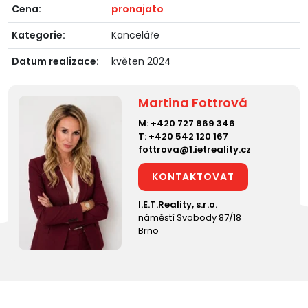
Cena:
pronajato
Kategorie:
Kanceláře
Datum realizace:
květen 2024
Martina Fottrová
M:
+420 727 869 346
T:
+420 542 120 167
fottrova@1.ietreality.cz
KONTAKTOVAT
I.E.T.Reality, s.r.o.
náměstí Svobody 87/18
Brno