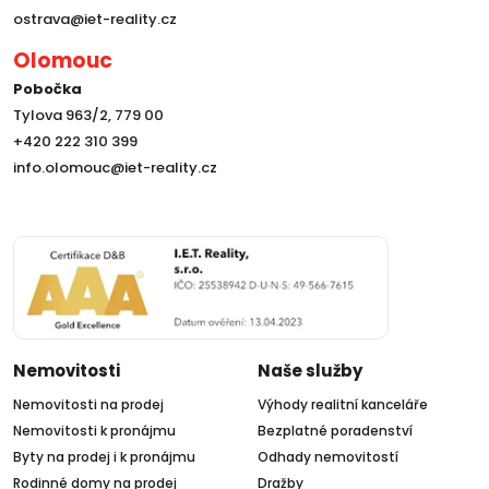
ostrava@iet-reality.cz
Olomouc
Pobočka
Tylova 963/2, 779 00
+420 222 310 399
info.olomouc@iet-reality.cz
Nemovitosti
Naše služby
Nemovitosti na prodej
Výhody realitní kanceláře
Nemovitosti k pronájmu
Bezplatné poradenství
Byty na prodej i k pronájmu
Odhady nemovitostí
Rodinné domy na prodej
Dražby