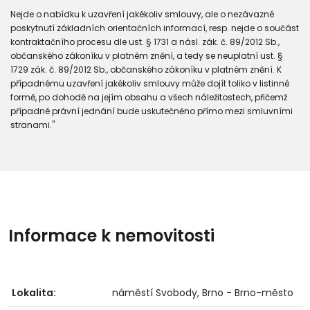
Nejde o nabídku k uzavření jakékoliv smlouvy, ale o nezávazné
poskytnutí základních orientačních informací, resp. nejde o součást
kontraktačního procesu dle ust. § 1731 a násl. zák. č. 89/2012 Sb.,
občanského zákoníku v platném znění, a tedy se neuplatní ust. §
1729 zák. č. 89/2012 Sb., občanského zákoníku v platném znění. K
případnému uzavření jakékoliv smlouvy může dojít toliko v listinné
formě, po dohodě na jejím obsahu a všech náležitostech, přičemž
případné právní jednání bude uskutečněno přímo mezi smluvními
stranami."
Informace k nemovitosti
Lokalita:
náměstí Svobody, Brno - Brno-město