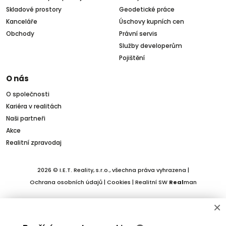
Skladové prostory
Geodetické práce
Kanceláře
Úschovy kupních cen
Obchody
Právní servis
Služby developerům
Pojištění
O nás
O společnosti
Kariéra v realitách
Naši partneři
Akce
Realitní zpravodaj
2026 © I.E.T. Reality, s.r.o., všechna práva vyhrazena |
Ochrana osobních údajů
|
Cookies
| Realitní SW
Real
man
×