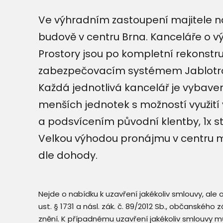
Ve výhradním zastoupení majitele n
budově v centru Brna. Kanceláře o v
Prostory jsou po kompletní rekonstr
zabezpečovacím systémem Jablotro
Každá jednotlivá kancelář je vybave
menších jednotek s možností využití
a podsvícením původní klentby, 1x 
Velkou výhodou pronájmu v centru mě
dle dohody.
Nejde o nabídku k uzavření jakékoliv smlouvy, ale
ust. § 1731 a násl. zák. č. 89/2012 Sb., občanského
znění. K případnému uzavření jakékoliv smlouvy mů