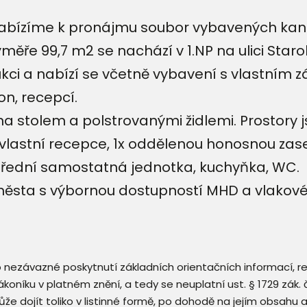
abízíme k pronájmu soubor vybavených kance
ýměře 99,7 m2 se nachází v 1.NP na ulici Sta
ukci a nabízí se včetně vybavení s vlastním
n, recepcí.
na stolem a polstrovanými židlemi. Prostory
 vlastní recepce, 1x oddělenou honosnou zas
střední samostatná jednotka, kuchyňka, WC.
sta s výbornou dostupností MHD a vlakového 
 o nezávazné poskytnutí základních orientačních informací, 
 zákoníku v platném znění, a tedy se neuplatní ust. § 1729 zák
že dojít toliko v listinné formě, po dohodě na jejím obsahu 