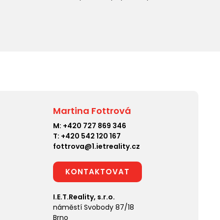
Martina Fottrová
M:
+420 727 869 346
T:
+420 542 120 167
fottrova@1.ietreality.cz
KONTAKTOVAT
I.E.T.Reality, s.r.o.
náměstí Svobody 87/18
Brno