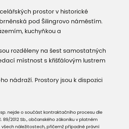
lářských prostor v historické
robrněnská pod Šilingrovo náměstím.
 zázemím, kuchyňkou a
 jsou rozděleny na šest samostatných
edací místnost s křišťálovým lustrem
nádraží. Prostory jsou k dispozici
resp. nejde o součást kontraktačního procesu dle
. č. 89/2012 Sb., občanského zákoníku v platném
a všech náležitostech, přičemž případné právní