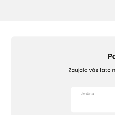
P
Zaujala vás tato n
Jméno