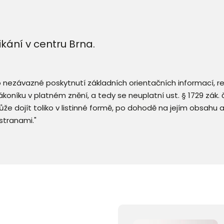
ání v centru Brna.
 o nezávazné poskytnutí základních orientačních informací, 
 zákoníku v platném znění, a tedy se neuplatní ust. § 1729 zák
že dojít toliko v listinné formě, po dohodě na jejím obsahu 
stranami."