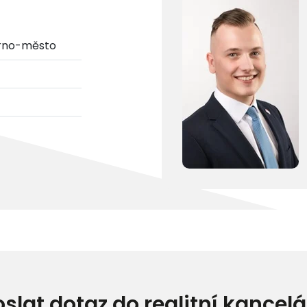
Brno-město
oslat dotaz do realitní kancelá