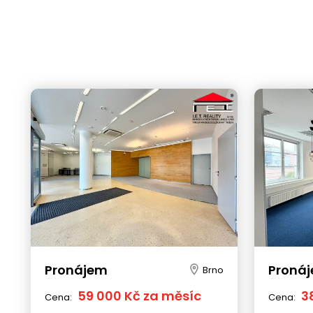
Pronájem
Proná
Brno
59 000 Kč za měsíc
3
Cena:
Cena: