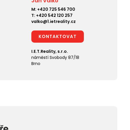
Jan Valko
M:
+420 725 546 700
T:
+420 542 120 257
valko@1.ietreality.cz
KONTAKTOVAT
I.E.T.Reality, s.r.o.
náměstí Svobody 87/18
Brno
ře