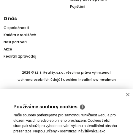
Pojištění
O nás
O společnosti
Kariéra v realitách
Naši partneři
Akce
Realitní zpravodaj
2026 © I.E.T. Reality, s.r.o., všechna práva vyhrazena |
Ochrana osobních údajů
|
Cookies
| Realitní SW
Real
man
×
Používáme soubory cookies
ℹ
Naše soubory potřebujeme pro samotnou funkčnost webu a pro
uložení vašich předvoleb při jeho procházení. Cookies třetích
stran pak slouží pro vyhodnocování výkonu a zkvalitnění obsahu
prezentace. Nejsou určeny k identifikaci návštěvníka jako