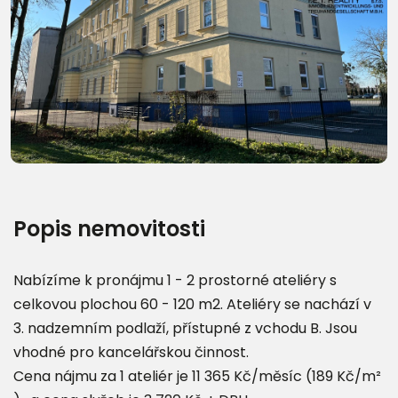
Další fotografie (28)
Popis nemovitosti
Nabízíme k pronájmu 1 - 2 prostorné ateliéry s
celkovou plochou 60 - 120 m2. Ateliéry se nachází v
3. nadzemním podlaží, přístupné z vchodu B. Jsou
vhodné pro kancelářskou činnost.
Cena nájmu za 1 ateliér je 1​1​ ​3​6​5​ ​K​č​/​m​ě​s​í​c​ ​(​1​8​9​ ​K​č​/​m​²​