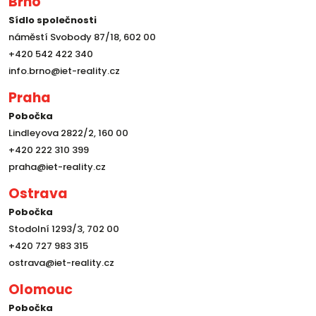
Brno
Sídlo společnosti
náměstí Svobody 87/18, 602 00
+420 542 422 340
info.brno@iet-reality.cz
Praha
Pobočka
Lindleyova 2822/2, 160 00
+420 222 310 399
praha@iet-reality.cz
Ostrava
Pobočka
Stodolní 1293/3, 702 00
+420 727 983 315
ostrava@iet-reality.cz
Olomouc
Pobočka