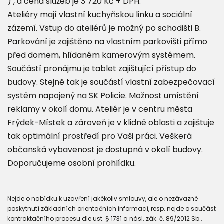
)​ , a cena služeb je 3 720 Kč + DPH.
Ateliéry mají vlastní kuchyňskou linku a sociální
zázemí. Vstup do ateliérů je možný po schodišti B.
Parkování je zajištěno na vlastním parkovišti přímo
před domem, hlídaném kamerovým systémem.
Součástí pronájmu je tablet zajištující přístup do
budovy. Stejně tak je součástí vlastní zabezpečovací
systém napojený na SK Policie. Možnost umístění
reklamy v okolí domu. Ateliér je v centru města
Frýdek-Místek a zároveň je v klidné oblasti a zajištuje
tak optimální prostředí pro Vaši práci. Veškerá
občanská vybavenost je dostupná v okolí budovy.
Doporučujeme osobní prohlídku.
Nejde o nabídku k uzavření jakékoliv smlouvy, ale o nezávazné
poskytnutí základních orientačních informací, resp. nejde o součást
kontraktačního procesu dle ust. § 1731 a násl. zák. č. 89/2012 Sb.,