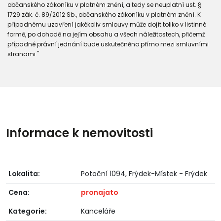
občanského zákoníku v platném znění, a tedy se neuplatní ust. §
1729 zák. č. 89/2012 Sb., občanského zákoníku v platném znění. K
případnému uzavření jakékoliv smlouvy může dojít toliko v listinné
formě, po dohodě na jejím obsahu a všech náležitostech, přičemž
případné právní jednání bude uskutečněno přímo mezi smluvními
stranami."
Informace k nemovitosti
Lokalita:
Potoční 1094, Frýdek-Místek - Frýdek
Cena:
pronajato
Kategorie:
Kanceláře