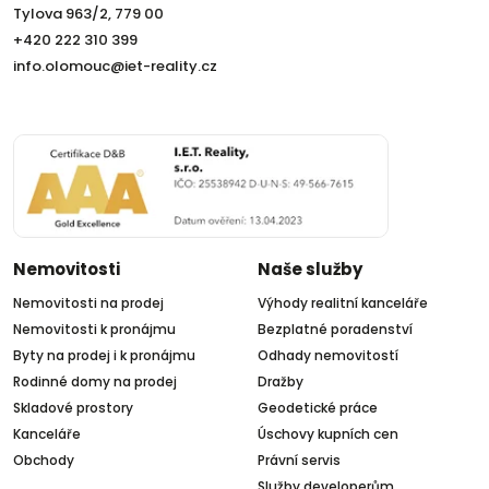
Tylova 963/2, 779 00
+420 222 310 399
info.olomouc@iet-reality.cz
Nemovitosti
Naše služby
Nemovitosti na prodej
Výhody realitní kanceláře
Nemovitosti k pronájmu
Bezplatné poradenství
Byty na prodej i k pronájmu
Odhady nemovitostí
Rodinné domy na prodej
Dražby
Skladové prostory
Geodetické práce
Kanceláře
Úschovy kupních cen
Obchody
Právní servis
Služby developerům