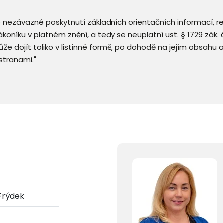
 o nezávazné poskytnutí základních orientačních informací, 
 zákoníku v platném znění, a tedy se neuplatní ust. § 1729 zák
že dojít toliko v listinné formě, po dohodě na jejím obsahu 
stranami."
Frýdek