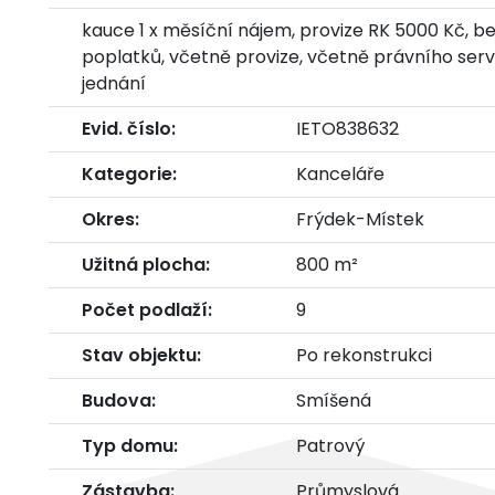
kauce 1 x měsíční nájem, provize RK 5000 Kč, b
poplatků, včetně provize, včetně právního serv
jednání
Evid. číslo:
IETO838632
Kategorie:
Kanceláře
Okres:
Frýdek-Místek
Užitná plocha:
800 m²
Počet podlaží:
9
Stav objektu:
Po rekonstrukci
Budova:
Smíšená
Typ domu:
Patrový
Zástavba:
Průmyslová