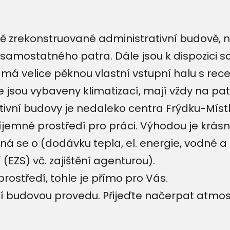
 zrekonstruované administrativní budově, nac
 samostatného patra. Dále jsou k dispozici s
 má velice pěknou vlastní vstupní halu s re
 jsou vybaveny klimatizací, mají vždy na pa
ativní budovy je nedaleko centra Frýdku-Mís
íjemné prostředí pro práci. Výhodou je krásn
dná se o (dodávku tepla, el. energie, vodné a
(EZS) vč. zajištění agenturou).
rostředí, tohle je přímo pro Vás.
í budovou provedu. Přijeďte načerpat atmosf