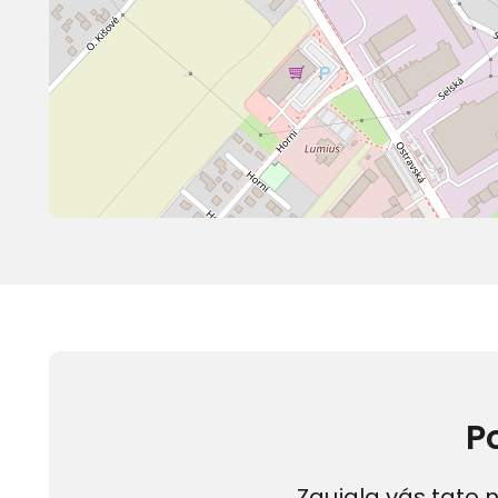
P
Zaujala vás tato n