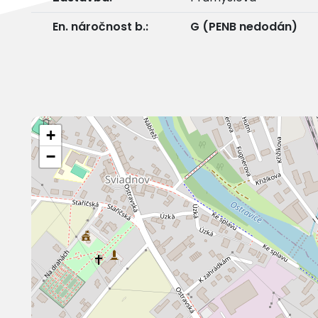
En. náročnost b.:
G (PENB nedodán)
+
−