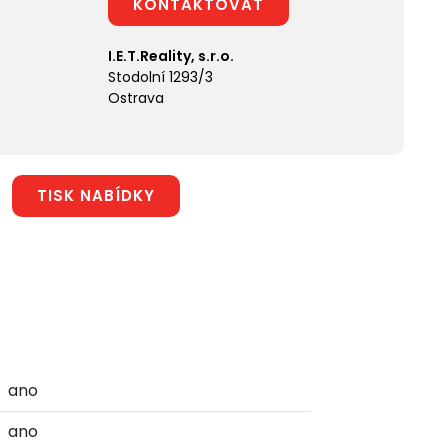
KONTAKTOVAT
I.E.T.Reality, s.r.o.
Stodolní 1293/3
Ostrava
TISK NABÍDKY
ano
ano