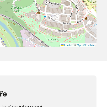
Leaflet
|
©
OpenStreetMap
ře
jte více informací.