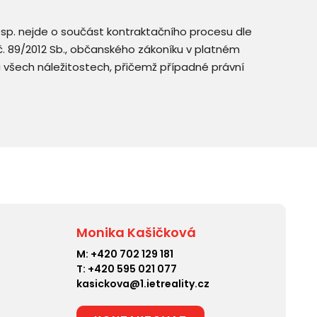
resp. nejde o součást kontraktačního procesu dle
. č. 89/2012 Sb., občanského zákoníku v platném
a všech náležitostech, přičemž případné právní
Monika Kašičková
M:
+420 702 129 181
T:
+420 595 021 077
kasickova@1.ietreality.cz