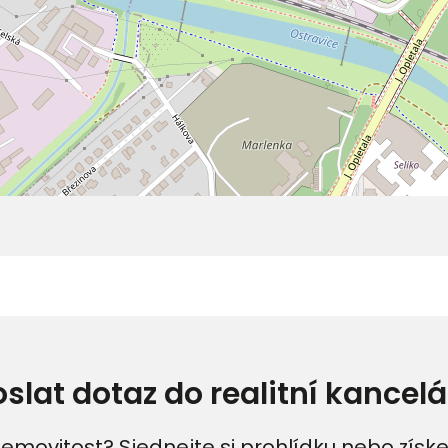
oslat dotaz do realitní kancelá
emovitost? Sjednejte si prohlídku nebo získe