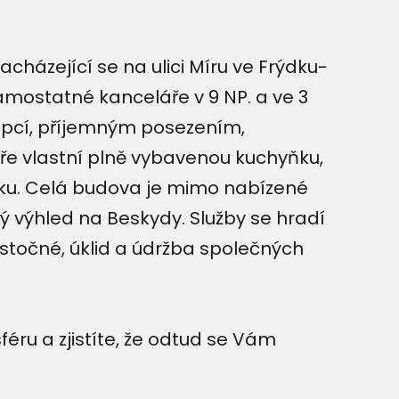
házející se na ulici Míru ve Frýdku-
amostatné kanceláře v 9 NP. a ve 3
cepcí, příjemným posezením,
tře vlastní plně vybavenou kuchyňku,
tku. Celá budova je mimo nabízené
ý výhled na Beskydy. Služby se hradí
 stočné, úklid a údržba společných
éru a zjistíte, že odtud se Vám