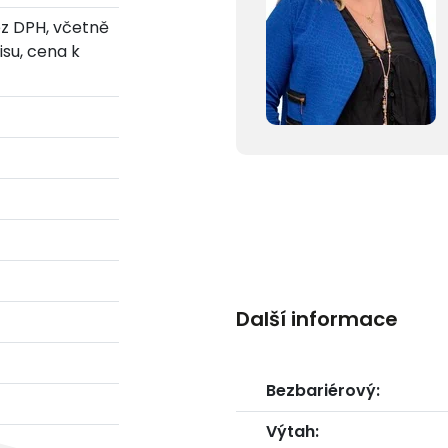
ez DPH, včetně
isu, cena k
Další informace
Bezbariérový:
Výtah: