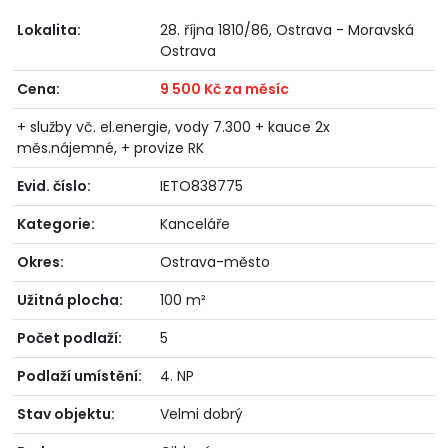
Lokalita:
28. října 1810/86, Ostrava - Moravská
Ostrava
Cena:
9 500 Kč za měsíc
+ služby vč. el.energie, vody 7.300 + kauce 2x
měs.nájemné, + provize RK
Evid. číslo:
IETO838775
Kategorie:
Kanceláře
Okres:
Ostrava-město
Užitná plocha:
100 m²
Počet podlaží:
5
Podlaží umístění:
4. NP
Stav objektu:
Velmi dobrý