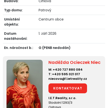
Budova:
Cihlová
Typ domu:
Patrový
Umístění
Centrum obce
objektu:
Datum
1. září 2026
nastěhování:
En. náročnost b.:
G (PENB nedodán)
Naděžda Ocieczek Niec
M:
+420 727 880 084
T:
+420 595 021 017
niecova@1.ietreality.cz
KONTAKTOVAT
I.E.T.Reality, s.r.o.
Stodolní 1293/3
Ostrava