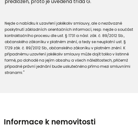
předložen, proto je uvedena třída G.
Nejde o nabídku k uzavření jakékoliv smlouvy, ale o nezávazné
poskytnutí základních orientačních informací, resp. nejde o součást
kontraktačního procesu dle ust. § 1731 a násl. zák. č. 89/2012 Sb.,
občanského zákoníku v platném znění, a tedy se neuplatní ust. §
1729 zák. č. 89/2012 Sb., občanského zákoníku v platném znění. K
případnému uzavření jakékoliv smlouvy může dojít toliko v listinné
formě, po dohodě na jejím obsahu a všech náležitostech, přičemž
případné právní jednání bude uskutečněno přímo mezi smluvními
stranami."
Informace k nemovitosti