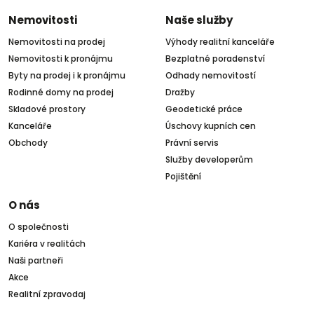
Nemovitosti
Naše služby
Nemovitosti na prodej
Výhody realitní kanceláře
Nemovitosti k pronájmu
Bezplatné poradenství
Byty na prodej i k pronájmu
Odhady nemovitostí
Rodinné domy na prodej
Dražby
Skladové prostory
Geodetické práce
Kanceláře
Úschovy kupních cen
Obchody
Právní servis
Služby developerům
Pojištění
O nás
O společnosti
Kariéra v realitách
Naši partneři
Akce
Realitní zpravodaj