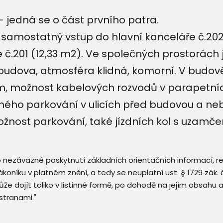
 jedná se o část prvního patra.
 samostatný vstup do hlavní kanceláře č.202 
 č.201 (12,33 m2). Ve společných prostorách 
budova, atmosféra klidná, komorní. V budov
ém, možnost kabelových rozvodů v parapetníc
ného parkování v ulicích před budovou a ne
nost parkování, také jízdních kol s uzamče
 o nezávazné poskytnutí základních orientačních informací, 
 zákoníku v platném znění, a tedy se neuplatní ust. § 1729 zák
že dojít toliko v listinné formě, po dohodě na jejím obsahu 
stranami."