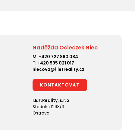
Naděžda Ocieczek Niec
M:
+420 727 880 084
T:
+420 595 021 017
niecova@1.ietreality.cz
KONTAKTOVAT
I.E.T.Reality, s.r.o.
Stodolní 1293/3
Ostrava