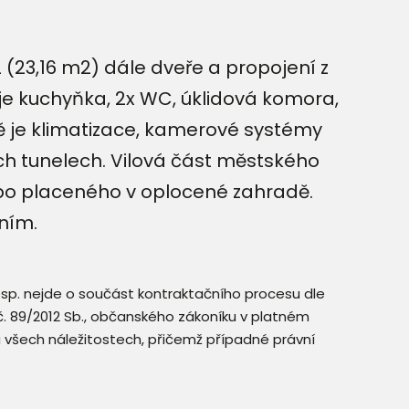
(23,16 m2) dále dveře a propojení z
je kuchyňka, 2x WC, úklidová komora,
ě je klimatizace, kamerové systémy
h tunelech. Vilová část městského
bo placeného v oplocené zahradě.
ním.
resp. nejde o součást kontraktačního procesu dle
. č. 89/2012 Sb., občanského zákoníku v platném
a všech náležitostech, přičemž případné právní