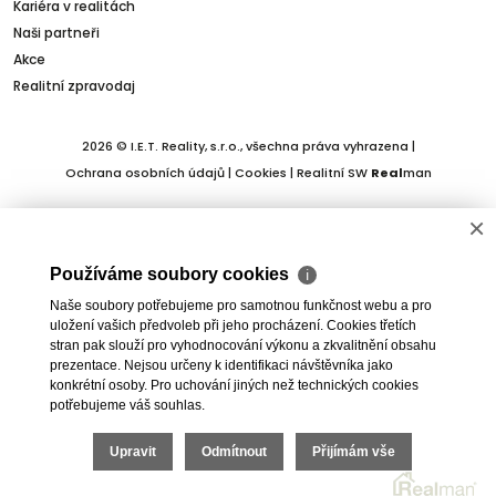
Kariéra v realitách
Naši partneři
Akce
Realitní zpravodaj
2026 © I.E.T. Reality, s.r.o., všechna práva vyhrazena |
Ochrana osobních údajů
|
Cookies
| Realitní SW
Real
man
×
Používáme soubory cookies
ℹ
Naše soubory potřebujeme pro samotnou funkčnost webu a pro
uložení vašich předvoleb při jeho procházení. Cookies třetích
stran pak slouží pro vyhodnocování výkonu a zkvalitnění obsahu
prezentace. Nejsou určeny k identifikaci návštěvníka jako
konkrétní osoby. Pro uchování jiných než technických cookies
potřebujeme váš souhlas.
Upravit
Odmítnout
Přijímám vše