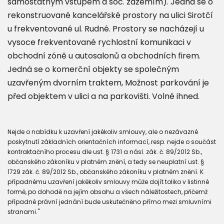
samostatným vstupem a soc. zázemím). Jedná se o
rekonstruované kancelářské prostory na ulici Sirotčí
u frekventované ul. Rudné. Prostory se nacházejí u
vysoce frekventované rychlostní komunikaci v
obchodní zóně u autosalonů a obchodních firem.
Jedná se o komerční objekty se společným
uzavřeným dvorním traktem, Možnost parkování je
před objektem v ulici a na parkovišti. Volné ihned.
Nejde o nabídku k uzavření jakékoliv smlouvy, ale o nezávazné
poskytnutí základních orientačních informací, resp. nejde o součást
kontraktačního procesu dle ust. § 1731 a násl. zák. č. 89/2012 Sb.,
občanského zákoníku v platném znění, a tedy se neuplatní ust. §
1729 zák. č. 89/2012 Sb., občanského zákoníku v platném znění. K
případnému uzavření jakékoliv smlouvy může dojít toliko v listinné
formě, po dohodě na jejím obsahu a všech náležitostech, přičemž
případné právní jednání bude uskutečněno přímo mezi smluvními
stranami."