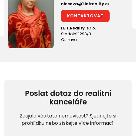
niecova@1.ietreality.cz
KONTAKTOVAT
I.E.T.Reality, s.r.o.
Stodolní 1293/3
Ostrava
Poslat dotaz do realitní
kanceláře
Zaujala vás tato nemovitost? Sjednejte si
prohlídku nebo získejte více informací.