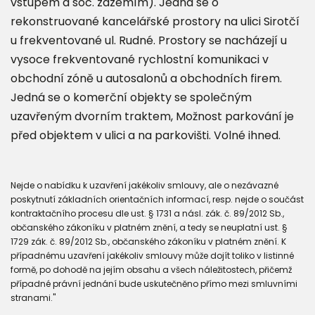
vstupem a soc. zázemím). Jedná se o
rekonstruované kancelářské prostory na ulici Sirotčí
u frekventované ul. Rudné. Prostory se nacházejí u
vysoce frekventované rychlostní komunikaci v
obchodní zóně u autosalonů a obchodních firem.
Jedná se o komerční objekty se společným
uzavřeným dvorním traktem, Možnost parkování je
před objektem v ulici a na parkovišti. Volné ihned.
Nejde o nabídku k uzavření jakékoliv smlouvy, ale o nezávazné
poskytnutí základních orientačních informací, resp. nejde o součást
kontraktačního procesu dle ust. § 1731 a násl. zák. č. 89/2012 Sb.,
občanského zákoníku v platném znění, a tedy se neuplatní ust. §
1729 zák. č. 89/2012 Sb., občanského zákoníku v platném znění. K
případnému uzavření jakékoliv smlouvy může dojít toliko v listinné
formě, po dohodě na jejím obsahu a všech náležitostech, přičemž
případné právní jednání bude uskutečněno přímo mezi smluvními
stranami."