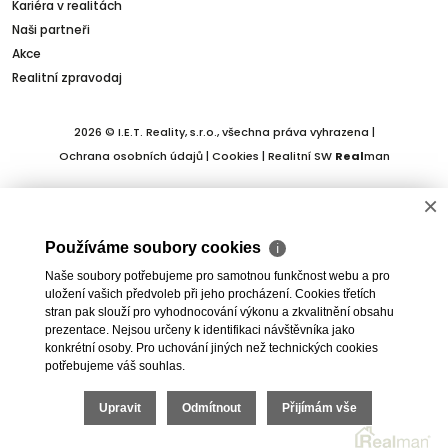
Kariéra v realitách
Naši partneři
Akce
Realitní zpravodaj
2026 © I.E.T. Reality, s.r.o., všechna práva vyhrazena |
Ochrana osobních údajů
|
Cookies
| Realitní SW
Real
man
×
Používáme soubory cookies
ℹ
Naše soubory potřebujeme pro samotnou funkčnost webu a pro
uložení vašich předvoleb při jeho procházení. Cookies třetích
stran pak slouží pro vyhodnocování výkonu a zkvalitnění obsahu
prezentace. Nejsou určeny k identifikaci návštěvníka jako
konkrétní osoby. Pro uchování jiných než technických cookies
potřebujeme váš souhlas.
Upravit
Odmítnout
Přijímám vše