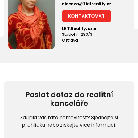
niecova@1.ietreality.cz
KONTAKTOVAT
I.E.T.Reality, s.r.o.
Stodolní 1293/3
Ostrava
Poslat dotaz do realitní
kanceláře
Zaujala vás tato nemovitost? Sjednejte si
prohlídku nebo získejte více informací.