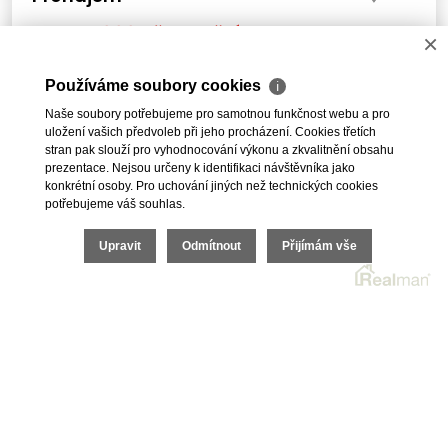
15 000 Kč za měsíc
Cena:
×
Pronájem, Obchod, 44 m² - pěší zóna
Používáme soubory cookies
ℹ
Naše soubory potřebujeme pro samotnou funkčnost webu a pro
uložení vašich předvoleb při jeho procházení. Cookies třetích
stran pak slouží pro vyhodnocování výkonu a zkvalitnění obsahu
prezentace. Nejsou určeny k identifikaci návštěvníka jako
1
2
3
4
5
DALŠÍ
konkrétní osoby. Pro uchování jiných než technických cookies
potřebujeme váš souhlas.
Upravit
Odmítnout
Přijímám vše