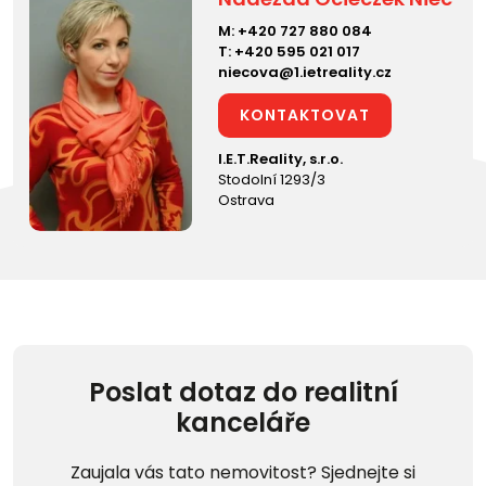
M:
+420 727 880 084
T:
+420 595 021 017
niecova@1.ietreality.cz
KONTAKTOVAT
I.E.T.Reality, s.r.o.
Stodolní 1293/3
Ostrava
Poslat dotaz do realitní
kanceláře
Zaujala vás tato nemovitost? Sjednejte si