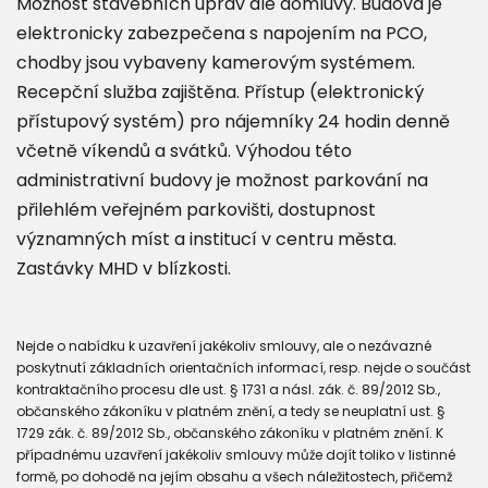
Možnost stavebních úprav dle domluvy. Budova je
elektronicky zabezpečena s napojením na PCO,
chodby jsou vybaveny kamerovým systémem.
Recepční služba zajištěna. Přístup (elektronický
přístupový systém) pro nájemníky 24 hodin denně
včetně víkendů a svátků. Výhodou této
administrativní budovy je možnost parkování na
přilehlém veřejném parkovišti, dostupnost
významných míst a institucí v centru města.
Zastávky MHD v blízkosti.
Nejde o nabídku k uzavření jakékoliv smlouvy, ale o nezávazné
poskytnutí základních orientačních informací, resp. nejde o součást
kontraktačního procesu dle ust. § 1731 a násl. zák. č. 89/2012 Sb.,
občanského zákoníku v platném znění, a tedy se neuplatní ust. §
1729 zák. č. 89/2012 Sb., občanského zákoníku v platném znění. K
případnému uzavření jakékoliv smlouvy může dojít toliko v listinné
formě, po dohodě na jejím obsahu a všech náležitostech, přičemž