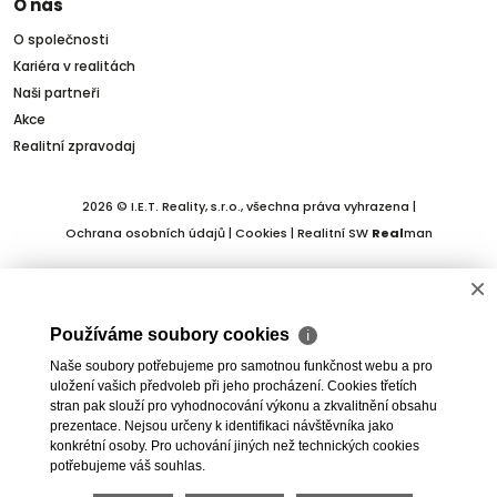
O nás
O společnosti
Kariéra v realitách
Naši partneři
Akce
Realitní zpravodaj
2026 © I.E.T. Reality, s.r.o., všechna práva vyhrazena |
Ochrana osobních údajů
|
Cookies
| Realitní SW
Real
man
×
Používáme soubory cookies
ℹ
Naše soubory potřebujeme pro samotnou funkčnost webu a pro
uložení vašich předvoleb při jeho procházení. Cookies třetích
stran pak slouží pro vyhodnocování výkonu a zkvalitnění obsahu
prezentace. Nejsou určeny k identifikaci návštěvníka jako
konkrétní osoby. Pro uchování jiných než technických cookies
potřebujeme váš souhlas.