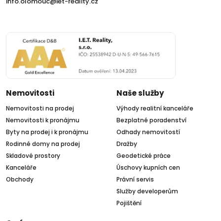
info.olomouc@iet-reality.cz
Nemovitosti
Naše služby
Nemovitosti na prodej
Výhody realitní kanceláře
Nemovitosti k pronájmu
Bezplatné poradenství
Byty na prodej i k pronájmu
Odhady nemovitostí
Rodinné domy na prodej
Dražby
Skladové prostory
Geodetické práce
Kanceláře
Úschovy kupních cen
Obchody
Právní servis
Služby developerům
Pojištění