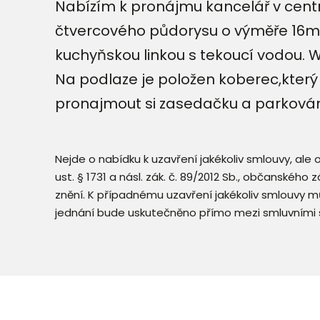
Nabízím k pronájmu kancelář v centr
čtvercového půdorysu o výměře 16m2.
kuchyňskou linkou s tekoucí vodou. 
Na podlaze je položen koberec,který 
pronajmout si zasedačku a parkován
Nejde o nabídku k uzavření jakékoliv smlouvy, ale
ust. § 1731 a násl. zák. č. 89/2012 Sb., občanského
znění. K případnému uzavření jakékoliv smlouvy mů
jednání bude uskutečněno přímo mezi smluvními 