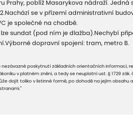
u Prahy, poblíž Masarykova nádraží. Jedná 
Nachází se v přízemí administrativní budov
WC je společné na chodbě.
lze sundat (pod ním je dlažba).Nechybí přip
í.Výborné dopravní spojení: tram, metro B.
 o nezávazné poskytnutí základních orientačních informací, 
 zákoníku v platném znění, a tedy se neuplatní ust. § 1729 zák
že dojít toliko v listinné formě, po dohodě na jejím obsahu 
stranami."