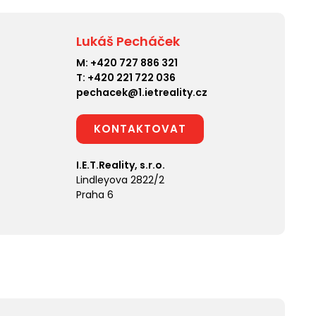
Lukáš Pecháček
M:
+420 727 886 321
T:
+420 221 722 036
pechacek@1.ietreality.cz
KONTAKTOVAT
I.E.T.Reality, s.r.o.
Lindleyova 2822/2
Praha 6