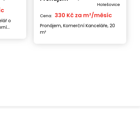
Holešovice
íc
330 Kč za m²/měsíc
Cena:
lář o
Pronájem, Komerční Kanceláře, 20
orní
m²