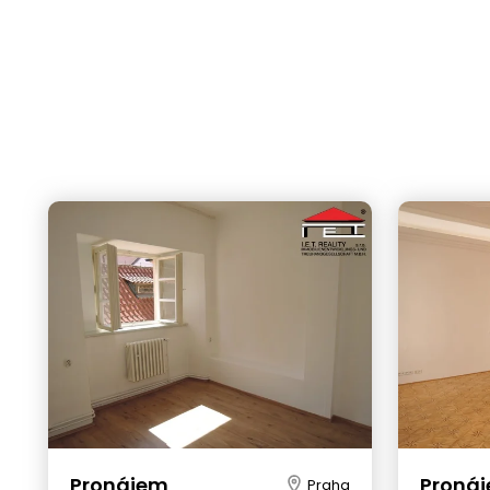
Pronájem
Proná
Praha