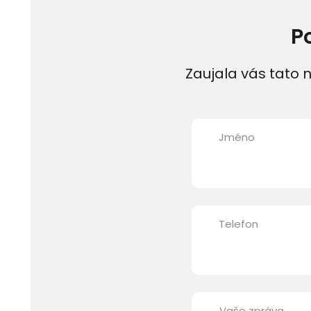
P
Zaujala vás tato n
Jméno
Telefon
Vaše zpráva