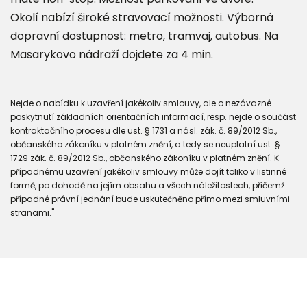
Okolí nabízí široké stravovací možnosti. Výborná
dopravní dostupnost: metro, tramvaj, autobus. Na
Masarykovo nádraží dojdete za 4 min.
Nejde o nabídku k uzavření jakékoliv smlouvy, ale o nezávazné
poskytnutí základních orientačních informací, resp. nejde o součást
kontraktačního procesu dle ust. § 1731 a násl. zák. č. 89/2012 Sb.,
občanského zákoníku v platném znění, a tedy se neuplatní ust. §
1729 zák. č. 89/2012 Sb., občanského zákoníku v platném znění. K
případnému uzavření jakékoliv smlouvy může dojít toliko v listinné
formě, po dohodě na jejím obsahu a všech náležitostech, přičemž
případné právní jednání bude uskutečněno přímo mezi smluvními
stranami."