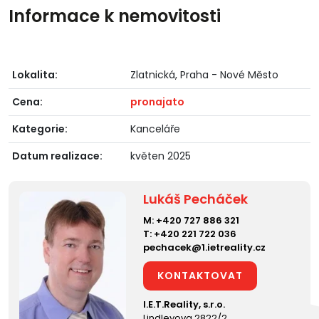
Informace k nemovitosti
Lokalita:
Zlatnická, Praha - Nové Město
Cena:
pronajato
Kategorie:
Kanceláře
Datum realizace:
květen 2025
Lukáš Pecháček
M:
+420 727 886 321
T:
+420 221 722 036
pechacek@1.ietreality.cz
KONTAKTOVAT
I.E.T.Reality, s.r.o.
Lindleyova 2822/2