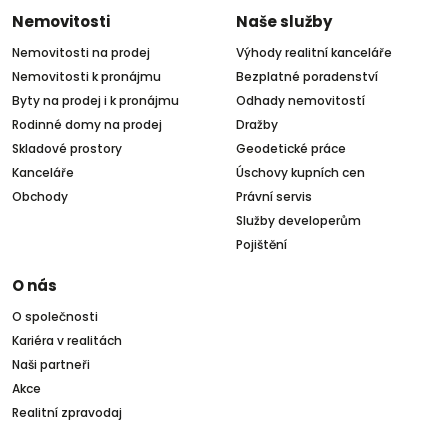
Nemovitosti
Naše služby
Nemovitosti na prodej
Výhody realitní kanceláře
Nemovitosti k pronájmu
Bezplatné poradenství
Byty na prodej i k pronájmu
Odhady nemovitostí
Rodinné domy na prodej
Dražby
Skladové prostory
Geodetické práce
Kanceláře
Úschovy kupních cen
Obchody
Právní servis
Služby developerům
Pojištění
O nás
O společnosti
Kariéra v realitách
Naši partneři
Akce
Realitní zpravodaj