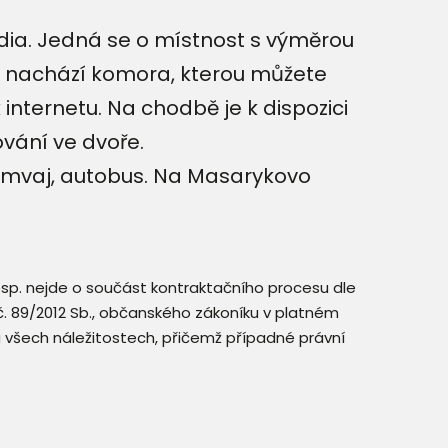
adia. Jedná se o místnost s výměrou
se nachází komora, kterou můžete
 internetu. Na chodbě je k dispozici
vání ve dvoře.
ramvaj, autobus. Na Masarykovo
resp. nejde o součást kontraktačního procesu dle
. č. 89/2012 Sb., občanského zákoníku v platném
a všech náležitostech, přičemž případné právní