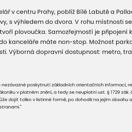
ář v centru Prahy, poblíž Bílé Labutě a Pall
dovy, s výhledem do dvora. V rohu místnosti 
 tvoří plovoučka. Samozřejmostí je připojení k
 do kanceláře máte non-stop. Možnost parko
osti. Výborná dopravní dostupnost: metro, t
 o nezávazné poskytnutí základních orientačních informací, 
 zákoníku v platném znění, a tedy se neuplatní ust. § 1729 zák
že dojít toliko v listinné formě, po dohodě na jejím obsahu 
stranami."