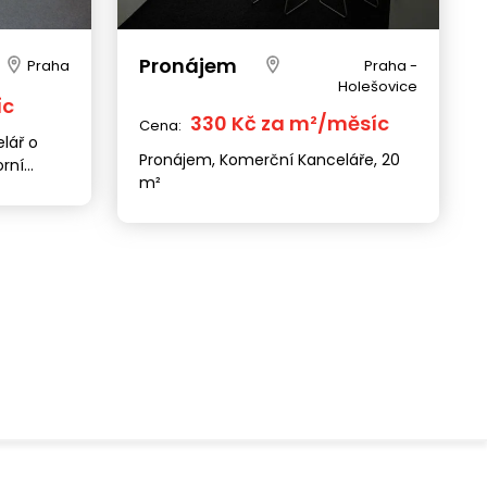
Pronájem
Praha
Praha -
Holešovice
íc
330 Kč za m²/měsíc
Cena:
lář o
Pronájem, Komerční Kanceláře, 20
orní
m²