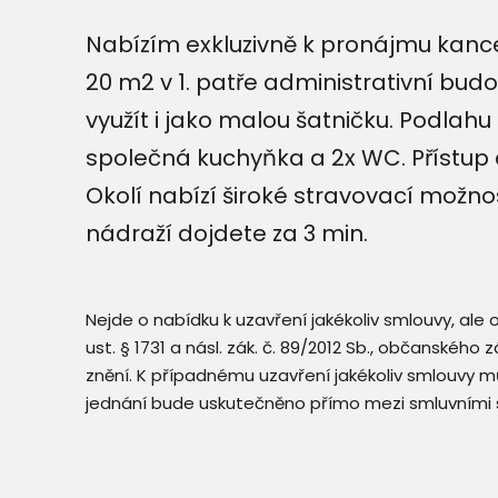
Nabízím exkluzivně k pronájmu kancel
20 m2 v 1. patře administrativní bu
využít i jako malou šatničku. Podlahu
společná kuchyňka a 2x WC. Přístup
Okolí nabízí široké stravovací možn
nádraží dojdete za 3 min.
Nejde o nabídku k uzavření jakékoliv smlouvy, ale
ust. § 1731 a násl. zák. č. 89/2012 Sb., občanského
znění. K případnému uzavření jakékoliv smlouvy mů
jednání bude uskutečněno přímo mezi smluvními 