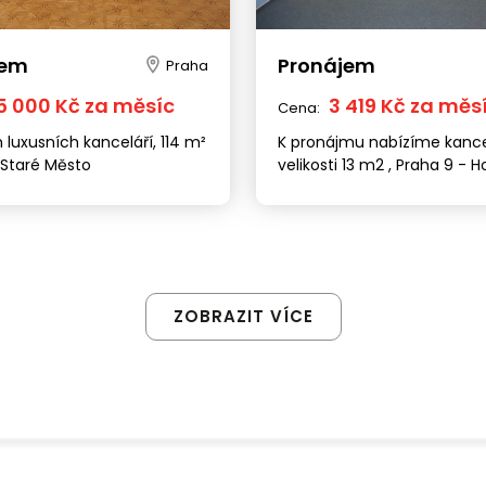
jem
Pronájem
Praha
5 000 Kč za měsíc
3 419 Kč za měs
Cena:
luxusních kanceláří, 114 m²
K pronájmu nabízíme kance
 Staré Město
velikosti 13 m2 , Praha 9 - H
Počernice
ZOBRAZIT VÍCE