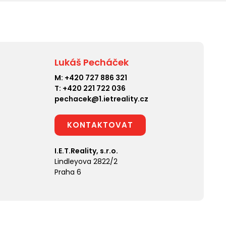
Lukáš Pecháček
M:
+420 727 886 321
T:
+420 221 722 036
pechacek@1.ietreality.cz
KONTAKTOVAT
I.E.T.Reality, s.r.o.
Lindleyova 2822/2
Praha 6