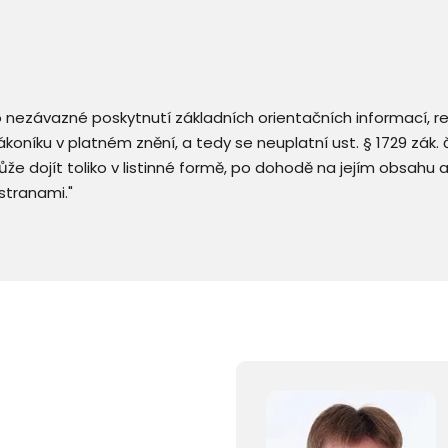
 o nezávazné poskytnutí základních orientačních informací, 
 zákoníku v platném znění, a tedy se neuplatní ust. § 1729 zák
že dojít toliko v listinné formě, po dohodě na jejím obsahu 
stranami."