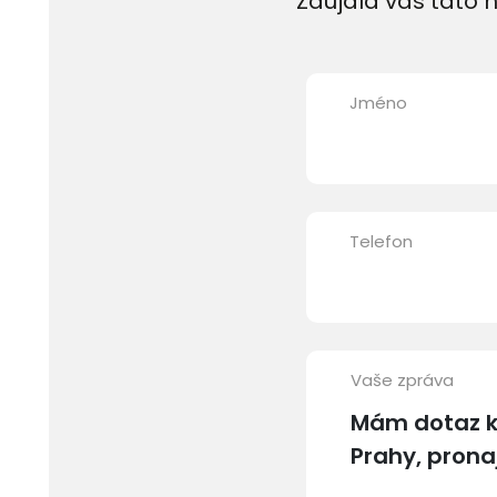
Zaujala vás tato n
Jméno
Telefon
Vaše zpráva