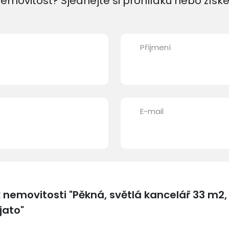
emovitost? Sjednejte si prohlídku nebo získe
Příjmení
E-mail