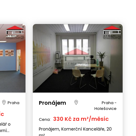
Pronájem
Praha
Praha -
Holešovice
íc
330 Kč za m²/měsíc
Cena:
lář o
Pronájem, Komerční Kanceláře, 20
orní
m²