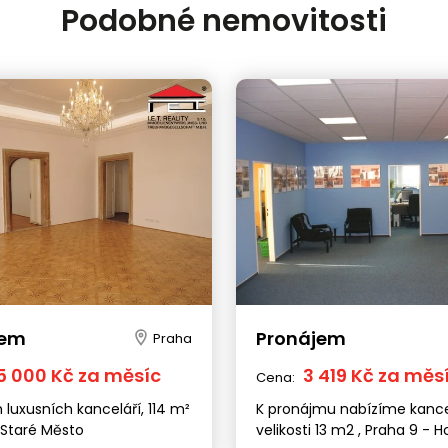
Podobné nemovitosti
jem
Pronájem
Praha
5 000 Kč za měsíc
3 419 Kč za měs
Cena:
luxusních kanceláří, 114 m²
K pronájmu nabízíme kance
 Staré Město
velikosti 13 m2 , Praha 9 - H