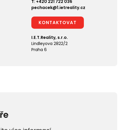
T:
+420 221 722 036
pechacek@1.ietreality.cz
KONTAKTOVAT
I.E.T.Reality, s.r.o.
Lindleyova 2822/2
Praha 6
ře