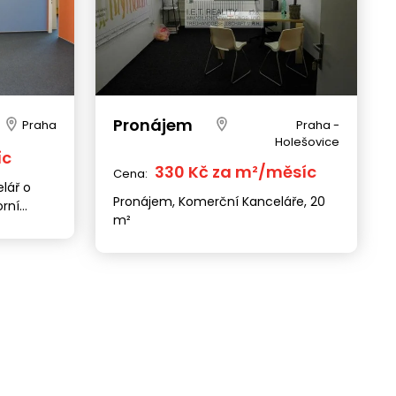
Pronájem
Praha
Praha -
Holešovice
íc
330 Kč za m²/měsíc
Cena:
lář o
Pronájem, Komerční Kanceláře, 20
orní
m²