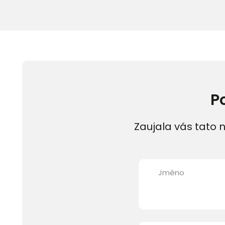
P
Zaujala vás tato n
Jméno