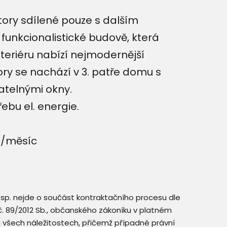
ory sdílené pouze s dalším
unkcionalistické budově, která
teriéru nabízí nejmodernější
ory se nachází v 3. patře domu s
atelnými okny.
řebu el. energie.
č/měsíc
resp. nejde o součást kontraktačního procesu dle
. č. 89/2012 Sb., občanského zákoníku v platném
a všech náležitostech, přičemž případné právní