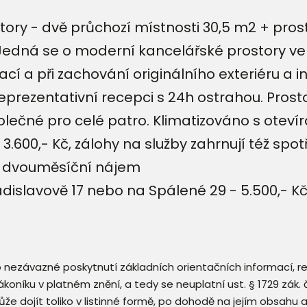
ry - dvě průchozí místnosti 30,5 m2 + prost
dná se o moderní kancelářské prostory ve f
 a při zachování originálního exteriéru a in
reprezentativní recepci s 24h ostrahou. Prost
lečné pro celé patro. Klimatizováno s otevír
 3.600,- Kč, zálohy na služby zahrnují též spot
– dvouměsíční nájem
dislavově 17 nebo na Spálené 29 - 5.500,- K
 o nezávazné poskytnutí základních orientačních informací, 
 zákoníku v platném znění, a tedy se neuplatní ust. § 1729 zák
že dojít toliko v listinné formě, po dohodě na jejím obsahu 