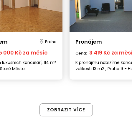
jem
Pronájem
Praha
5 000 Kč za měsíc
3 419 Kč za měs
Cena:
luxusních kanceláří, 114 m²
K pronájmu nabízíme kance
 Staré Město
velikosti 13 m2 , Praha 9 - H
Počernice
ZOBRAZIT VÍCE