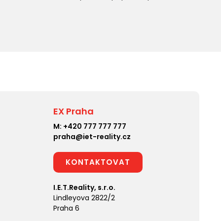
EX Praha
M:
+420 777 777 777
praha@iet-reality.cz
KONTAKTOVAT
I.E.T.Reality, s.r.o.
Lindleyova 2822/2
Praha 6