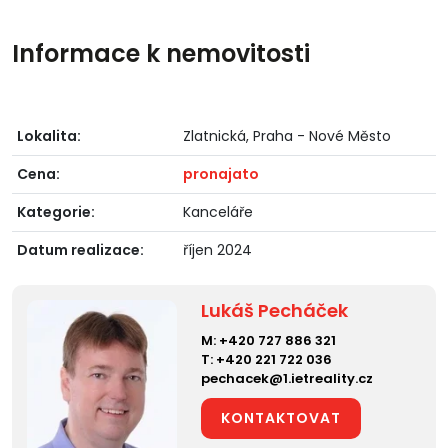
Informace k nemovitosti
Lokalita:
Zlatnická, Praha - Nové Město
Cena:
pronajato
Kategorie:
Kanceláře
Datum realizace:
říjen 2024
Lukáš Pecháček
M:
+420 727 886 321
T:
+420 221 722 036
pechacek@1.ietreality.cz
KONTAKTOVAT