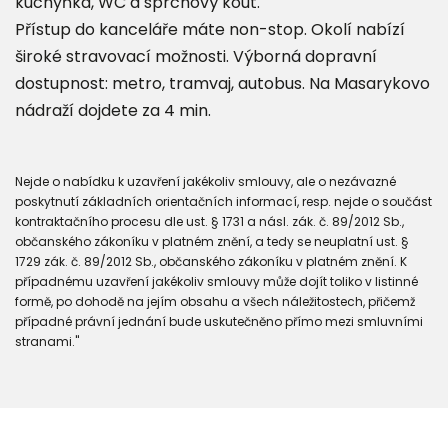
kuchyňka, WC a sprchový kout.
Přístup do kanceláře máte non-stop. Okolí nabízí
široké stravovací možnosti. Výborná dopravní
dostupnost: metro, tramvaj, autobus. Na Masarykovo
nádraží dojdete za 4 min.
Nejde o nabídku k uzavření jakékoliv smlouvy, ale o nezávazné
poskytnutí základních orientačních informací, resp. nejde o součást
kontraktačního procesu dle ust. § 1731 a násl. zák. č. 89/2012 Sb.,
občanského zákoníku v platném znění, a tedy se neuplatní ust. §
1729 zák. č. 89/2012 Sb., občanského zákoníku v platném znění. K
případnému uzavření jakékoliv smlouvy může dojít toliko v listinné
formě, po dohodě na jejím obsahu a všech náležitostech, přičemž
případné právní jednání bude uskutečněno přímo mezi smluvními
stranami."