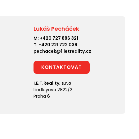
Lukáš Pecháček
M:
+420 727 886 321
T:
+420 221 722 036
pechacek@1.ietreality.cz
KONTAKTOVAT
I.E.T.Reality, s.r.o.
Lindleyova 2822/2
Praha 6