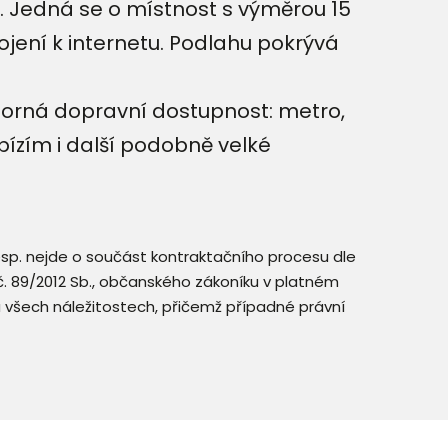
a. Jedná se o místnost s výměrou 15
ojení k internetu. Podlahu pokrývá
ýborná dopravní dostupnost: metro,
ízím i další podobně velké
resp. nejde o součást kontraktačního procesu dle
. č. 89/2012 Sb., občanského zákoníku v platném
a všech náležitostech, přičemž případné právní