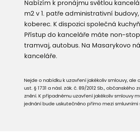
Nabízím k pronájmu světlou kancelář 
m2 v 1. patře administrativní budovy
koberec. K dispozici společná kuchy
Přístup do kanceláře máte non-stop.
tramvaj, autobus. Na Masarykovo nád
kanceláře.
Nejde o nabídku k uzavření jakékoliv smlouvy, ale
ust. § 1731 a násl. zák. č. 89/2012 Sb., občanského
znění. K případnému uzavření jakékoliv smlouvy mů
jednání bude uskutečněno přímo mezi smluvními 