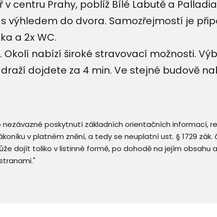
v centru Prahy, poblíž Bílé Labutě a Palladi
, s výhledem do dvora. Samozřejmostí je přip
ňka a 2x WC.
 Okolí nabízí široké stravovací možnosti. V
raží dojdete za 4 min. Ve stejné budově nab
 o nezávazné poskytnutí základních orientačních informací, 
 zákoníku v platném znění, a tedy se neuplatní ust. § 1729 zák
že dojít toliko v listinné formě, po dohodě na jejím obsahu 
stranami."