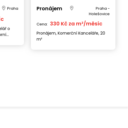
Pronájem
Praha
Praha -
Holešovice
íc
330 Kč za m²/měsíc
Cena:
lář o
Pronájem, Komerční Kanceláře, 20
orní
m²