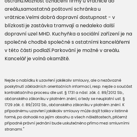
ostrahu.Možnost označení firmy u vrátnice do
areálu,samostatná poštovní schránka u
vrátnice.Velmi dobrá dopravní dostupnost - v
blízkosti je zastávka tramvají a nedaleko další
dopravní uzel MHD. Kuchyňka a sociální zařízení je na
společné chodbě společné s ostatními kancelářemi
v této části podlaží.Parkování je možné v areálu.
Kancelář je volná okamžitě.
Nejde o nabídku k uzavření jakékoliv smlouvy, ale o nezávazné
poskytnutí základních orientačních informací, resp. nejde o součást
kontraktačního procesu dle ust. § 1731 a násl. zák. č. 89/2012 Sb.,
občanského zákoníku v platném znění, a tedy se neuplatní ust. §
1729 zák. č. 89/2012 Sb., občanského zákoníku v platném znění. K
případnému uzavření jakékoliv smlouvy může dojít toliko v listinné
formě, po dohodě na jejím obsahu a všech náležitostech, přičemž
případné právní jednání bude uskutečněno přímo mezi smluvními
stranami."