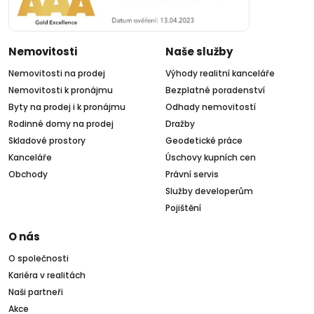
Nemovitosti
Naše služby
Nemovitosti na prodej
Výhody realitní kanceláře
Nemovitosti k pronájmu
Bezplatné poradenství
Byty na prodej i k pronájmu
Odhady nemovitostí
Rodinné domy na prodej
Dražby
Skladové prostory
Geodetické práce
Kanceláře
Úschovy kupních cen
Obchody
Právní servis
Služby developerům
Pojištění
O nás
O společnosti
Kariéra v realitách
Naši partneři
Akce