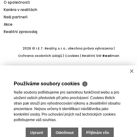
O společnosti
Kariéra v realitách
Naši partneři
Akce
Realitní zpravodaj
2026 © I.E.T. Reality, s.r.o., všechna práva vyhrazena |
Ochrana osobních údajů
|
Cookies
| Realitní SW
Real
man
×
Používáme soubory cookies
ℹ
Naše soubory potřebujeme pro samotnou funkčnost webu a pro
uložení vašich předvoleb při jeho procházení. Cookies třetích
stran pak slouží pro vyhodnocování výkonu a zkvalitnění obsahu
prezentace. Nejsou určeny k identifikaci návštěvníka jako
konkrétní osoby. Pro uchování jiných než technických cookies
potřebujeme váš souhlas.
Upravit
Odmítnout
Přijímám vše