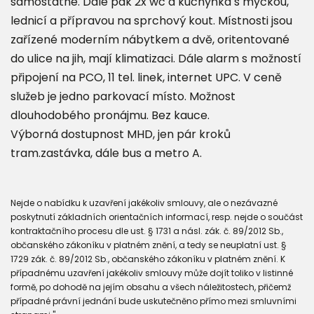
samostatné. Dále pak 2x wc a kuchyňka s myčkou,
lednicí a přípravou na sprchový kout. Místnosti jsou
zařízené moderním nábytkem a dvě, oritentované
do ulice na jih, mají klimatizaci. Dále alarm s možností
připojení na PCO, 11 tel. linek, internet UPC. V ceně
služeb je jedno parkovací místo. Možnost
dlouhodobého pronájmu. Bez kauce.
Výborná dostupnost MHD, jen pár kroků
tram.zastávka, dále bus a metro A.
Nejde o nabídku k uzavření jakékoliv smlouvy, ale o nezávazné
poskytnutí základních orientačních informací, resp. nejde o součást
kontraktačního procesu dle ust. § 1731 a násl. zák. č. 89/2012 Sb.,
občanského zákoníku v platném znění, a tedy se neuplatní ust. §
1729 zák. č. 89/2012 Sb., občanského zákoníku v platném znění. K
případnému uzavření jakékoliv smlouvy může dojít toliko v listinné
formě, po dohodě na jejím obsahu a všech náležitostech, přičemž
případné právní jednání bude uskutečněno přímo mezi smluvními