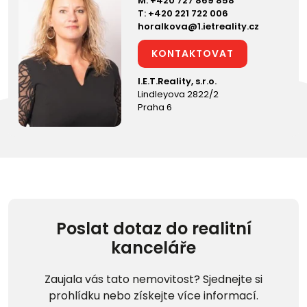
M:
+420 727 869 858
T:
+420 221 722 006
horalkova@1.ietreality.cz
KONTAKTOVAT
I.E.T.Reality, s.r.o.
Lindleyova 2822/2
Praha 6
Poslat dotaz do realitní
kanceláře
Zaujala vás tato nemovitost? Sjednejte si
prohlídku nebo získejte více informací.