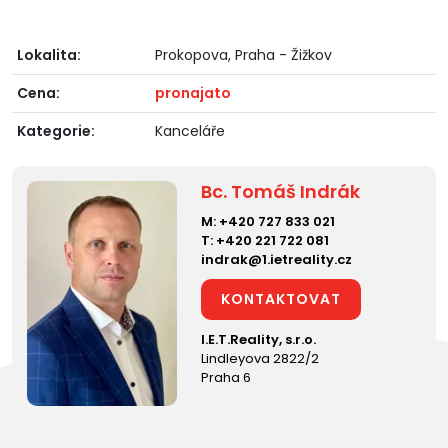
Lokalita:
Prokopova, Praha - Žižkov
Cena:
pronajato
Kategorie:
Kanceláře
Bc. Tomáš Indrák
M:
+420 727 833 021
T:
+420 221 722 081
indrak@1.ietreality.cz
KONTAKTOVAT
I.E.T.Reality, s.r.o.
Lindleyova 2822/2
Praha 6