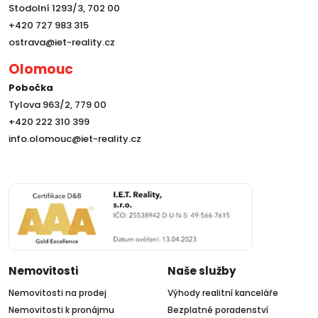
Stodolní 1293/3, 702 00
+420 727 983 315
ostrava@iet-reality.cz
Olomouc
Pobočka
Tylova 963/2, 779 00
+420 222 310 399
info.olomouc@iet-reality.cz
Nemovitosti
Naše služby
Nemovitosti na prodej
Výhody realitní kanceláře
Nemovitosti k pronájmu
Bezplatné poradenství