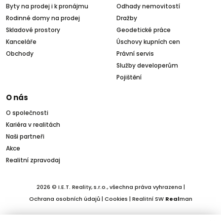
Byty na prodej i k pronájmu
Odhady nemovitostí
Rodinné domy na prodej
Dražby
Skladové prostory
Geodetické práce
Kanceláře
Úschovy kupních cen
Obchody
Právní servis
Služby developerům
Pojištění
O nás
O společnosti
Kariéra v realitách
Naši partneři
Akce
Realitní zpravodaj
2026 © I.E.T. Reality, s.r.o., všechna práva vyhrazena |
Ochrana osobních údajů
|
Cookies
| Realitní SW
Real
man