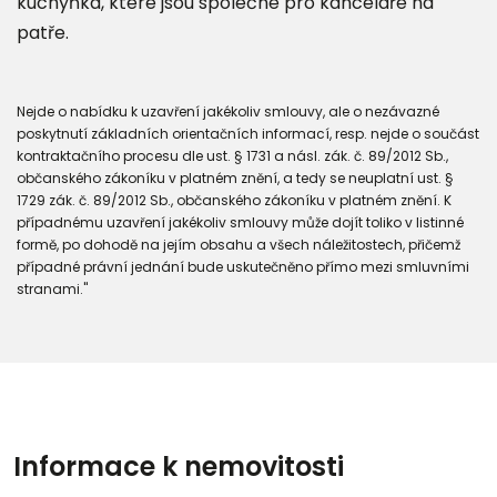
kuchyňka, které jsou společné pro kanceláře na
patře.
Nejde o nabídku k uzavření jakékoliv smlouvy, ale o nezávazné
poskytnutí základních orientačních informací, resp. nejde o součást
kontraktačního procesu dle ust. § 1731 a násl. zák. č. 89/2012 Sb.,
občanského zákoníku v platném znění, a tedy se neuplatní ust. §
1729 zák. č. 89/2012 Sb., občanského zákoníku v platném znění. K
případnému uzavření jakékoliv smlouvy může dojít toliko v listinné
formě, po dohodě na jejím obsahu a všech náležitostech, přičemž
případné právní jednání bude uskutečněno přímo mezi smluvními
stranami."
Informace k nemovitosti