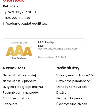
Olomouc
Pobočka
Tylova 963/2, 779 00
+420 222 310 399
info.olomouc@iet-reality.cz
Nemovitosti
Naše služby
Nemovitosti na prodej
Výhody realitní kanceláře
Nemovitosti k pronájmu
Bezplatné poradenství
Byty na prodej i k pronájmu
Odhady nemovitostí
Rodinné domy na prodej
Dražby
Skladové prostory
Geodetické práce
Kanceláře
Úschovy kupních cen