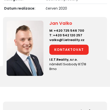
Datum realizace:
červen 2020
Jan Valko
M:
+420 725 546 700
T:
+420 542 120 257
valko@1.ietreality.cz
KONTAKTOVAT
I.E.T.Reality, s.r.o.
náměstí Svobody 87/18
Brno