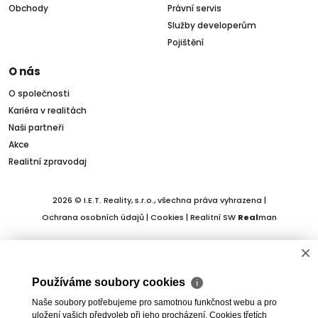
Obchody
Právní servis
Služby developerům
Pojištění
O nás
O společnosti
Kariéra v realitách
Naši partneři
Akce
Realitní zpravodaj
2026 © I.E.T. Reality, s.r.o., všechna práva vyhrazena |
Ochrana osobních údajů
|
Cookies
| Realitní SW
Real
man
×
Používáme soubory cookies
ℹ
Naše soubory potřebujeme pro samotnou funkčnost webu a pro
uložení vašich předvoleb při jeho procházení. Cookies třetích