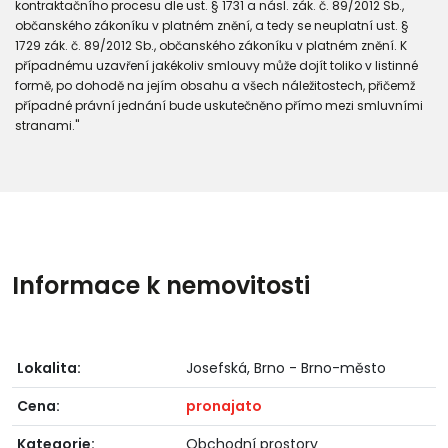
kontraktačního procesu dle ust. § 1731 a násl. zák. č. 89/2012 Sb.,
občanského zákoníku v platném znění, a tedy se neuplatní ust. §
1729 zák. č. 89/2012 Sb., občanského zákoníku v platném znění. K
případnému uzavření jakékoliv smlouvy může dojít toliko v listinné
formě, po dohodě na jejím obsahu a všech náležitostech, přičemž
případné právní jednání bude uskutečněno přímo mezi smluvními
stranami."
Informace k nemovitosti
Lokalita:
Josefská, Brno - Brno-město
Cena:
pronajato
Kategorie:
Obchodní prostory