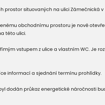
rostor situovaných na ulici Zámečnická v b
bízenému obchodnímu prostoru je nově otevř
 této ulici.
přímým vstupem z ulice a vlastním WC. Je ro
.
íce informací a sjednání termínu prohlídky.
byl dodán průkaz energetické náročnosti bu