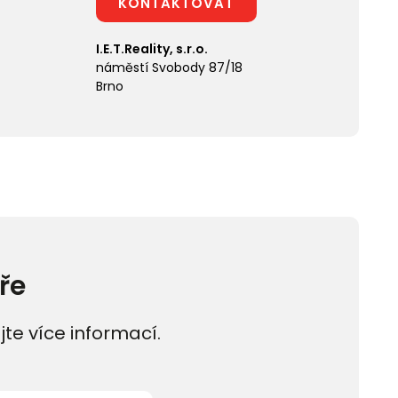
KONTAKTOVAT
I.E.T.Reality, s.r.o.
náměstí Svobody 87/18
Brno
ře
jte více informací.