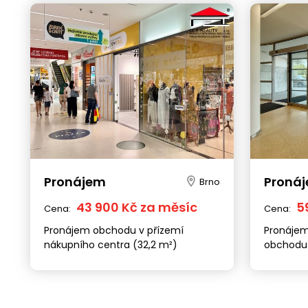
Pronájem
Proná
Brno
43 900 Kč za měsíc
5
Cena:
Cena:
Pronájem obchodu v přízemí
Pronájem
nákupního centra (32,2 m²)
obchodu 
Bubeníčk