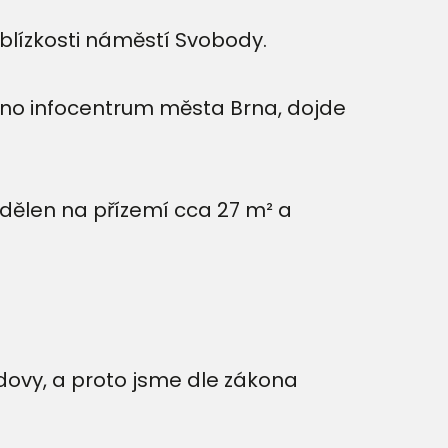
lízkosti náměstí Svobody.
eno infocentrum města Brna, dojde
zdělen na přízemí cca 27 m² a
dovy, a proto jsme dle zákona