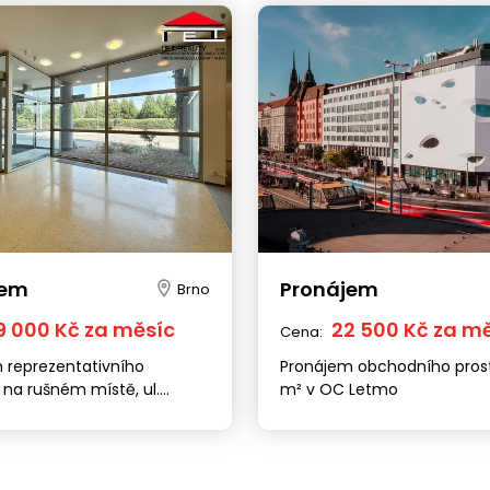
jem
Pronájem
Brno
9 000 Kč za měsíc
22 500 Kč za m
Cena:
 reprezentativního
Pronájem obchodního pros
na rušném místě, ul.
m² v OC Letmo
ova (193 m²)