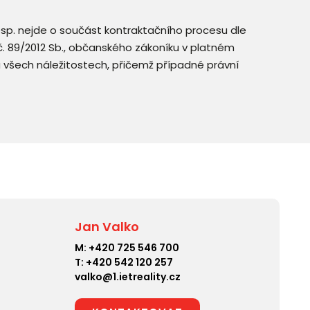
resp. nejde o součást kontraktačního procesu dle
. č. 89/2012 Sb., občanského zákoníku v platném
a všech náležitostech, přičemž případné právní
Jan Valko
M:
+420 725 546 700
T:
+420 542 120 257
valko@1.ietreality.cz