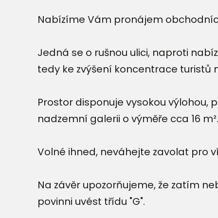
Nabízíme Vám pronájem obchodních p
Jedná se o rušnou ulici, naproti na
tedy ke zvýšení koncentrace turistů na
Prostor disponuje vysokou výlohou, 
nadzemní galerii o výměře cca 16 m²
Volné ihned, neváhejte zavolat pro v
Na závěr upozorňujeme, že zatím ne
povinni uvést třídu "G".