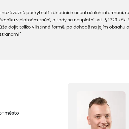
 o nezávazné poskytnutí základních orientačních informací, 
 zákoníku v platném znění, a tedy se neuplatní ust. § 1729 zák
že dojít toliko v listinné formě, po dohodě na jejím obsahu 
stranami."
no-město