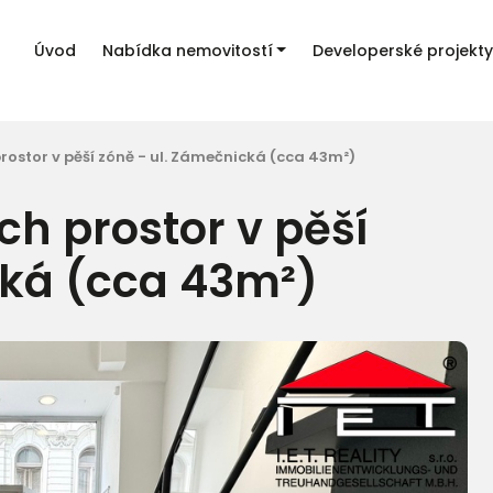
Úvod
Nabídka nemovitostí
Developerské projekty
ostor v pěší zóně - ul. Zámečnická (cca 43m²)
h prostor v pěší
cká (cca 43m²)