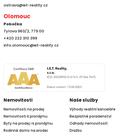
ostrava@iet-reality.cz
Olomouc
Pobočka
Tylova 963/2, 779 00
+420 222 310 399
info.olomouc@iet-reality.cz
Nemovitosti
Naše služby
Nemovitosti na prodej
Výhody realitní kanceláře
Nemovitosti k pronájmu
Bezplatné poradenství
Byty na prodej i k pronájmu
Odhady nemovitostí
Rodinné domy na prodej
Dražby