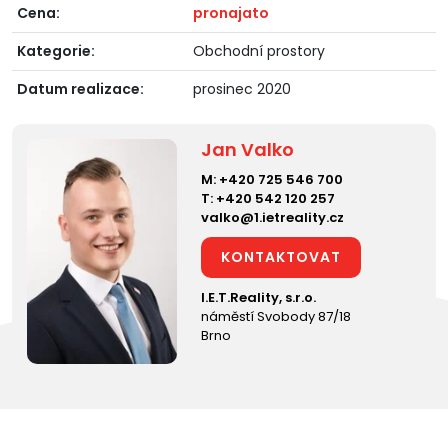
Cena:
pronajato
Kategorie:
Obchodní prostory
Datum realizace:
prosinec 2020
Jan Valko
M:
+420 725 546 700
T:
+420 542 120 257
valko@1.ietreality.cz
KONTAKTOVAT
I.E.T.Reality, s.r.o.
náměstí Svobody 87/18
Brno