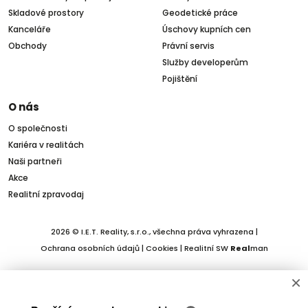
Skladové prostory
Geodetické práce
Kanceláře
Úschovy kupních cen
Obchody
Právní servis
Služby developerům
Pojištění
O nás
O společnosti
Kariéra v realitách
Naši partneři
Akce
Realitní zpravodaj
2026 © I.E.T. Reality, s.r.o., všechna práva vyhrazena |
Ochrana osobních údajů
|
Cookies
| Realitní SW
Real
man
×