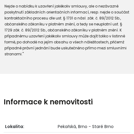
Nejde o nabídku k uzavření jakékoliv smlouvy, ale o nezávazné
poskytnutí základních orientačních informací, resp. nejde o součást
kontraktačního procesu dle ust. § 1731 a násl. zák. č. 89/2012 Sb.,
občanského zákoníku v platném znění, a tedy se neuplatní ust. §
1729 zák. č. 89/2012 Sb., občanského zákoníku v platném znění. K
případnému uzavření jakékoliv smlouvy může dojít toliko v listinné
formě, po dohodě na jejím obsahu a všech náležitostech, přičemž
případné právní jednání bude uskutečněno přímo mezi smluvními
stranami."
Informace k nemovitosti
Lokalita:
Pekařská, Brno - Staré Brno