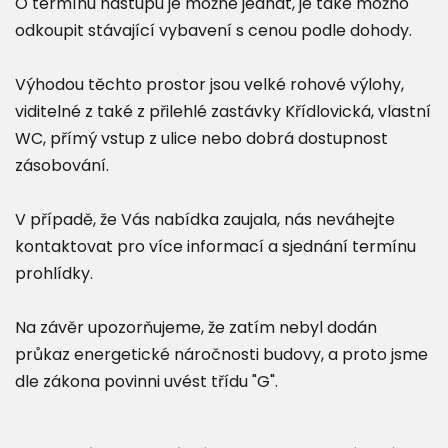
O termínu nástupu je možné jednat, je také možno
odkoupit stávající vybavení s cenou podle dohody.
Výhodou těchto prostor jsou velké rohové výlohy,
viditelné z také z přilehlé zastávky Křídlovická, vlastní
WC, přímý vstup z ulice nebo dobrá dostupnost
zásobování.
V případě, že Vás nabídka zaujala, nás neváhejte
kontaktovat pro více informací a sjednání termínu
prohlídky.
Na závěr upozorňujeme, že zatím nebyl dodán
průkaz energetické náročnosti budovy, a proto jsme
dle zákona povinni uvést třídu "G".