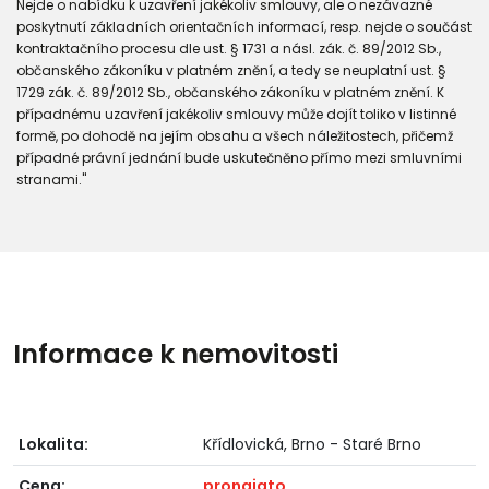
Nejde o nabídku k uzavření jakékoliv smlouvy, ale o nezávazné
poskytnutí základních orientačních informací, resp. nejde o součást
kontraktačního procesu dle ust. § 1731 a násl. zák. č. 89/2012 Sb.,
občanského zákoníku v platném znění, a tedy se neuplatní ust. §
1729 zák. č. 89/2012 Sb., občanského zákoníku v platném znění. K
případnému uzavření jakékoliv smlouvy může dojít toliko v listinné
formě, po dohodě na jejím obsahu a všech náležitostech, přičemž
případné právní jednání bude uskutečněno přímo mezi smluvními
stranami."
Informace k nemovitosti
Lokalita:
Křídlovická, Brno - Staré Brno
Cena:
pronajato