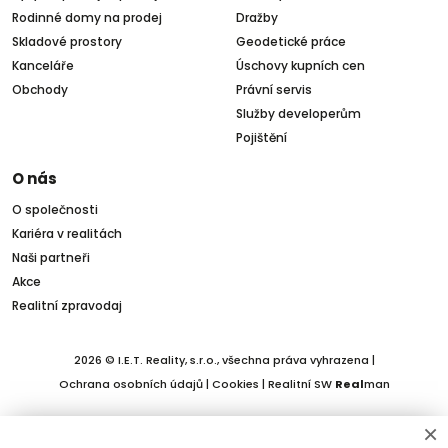
Rodinné domy na prodej
Dražby
Skladové prostory
Geodetické práce
Kanceláře
Úschovy kupních cen
Obchody
Právní servis
Služby developerům
Pojištění
O nás
O společnosti
Kariéra v realitách
Naši partneři
Akce
Realitní zpravodaj
2026 © I.E.T. Reality, s.r.o., všechna práva vyhrazena |
Ochrana osobních údajů
|
Cookies
| Realitní SW
Real
man
×