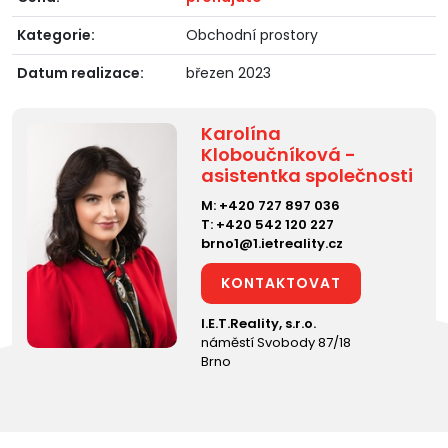
Kategorie:
Obchodní prostory
Datum realizace:
březen 2023
Karolína
Kloboučníková -
asistentka společnosti
M:
+420 727 897 036
T:
+420 542 120 227
brno1@1.ietreality.cz
KONTAKTOVAT
I.E.T.Reality, s.r.o.
náměstí Svobody 87/18
Brno