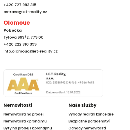
+420 727 983 315
ostrava@iet-reality.cz
Olomouc
Pobočka
Tylova 963/2, 779 00
+420 222 310 399
info.olomouc@iet-reality.cz
Nemovitosti
Naše služby
Nemovitosti na prodej
Výhody realitní kanceláře
Nemovitosti k pronájmu
Bezplatné poradenství
Byty na prodej i k pronájmu
Odhady nemovitostí