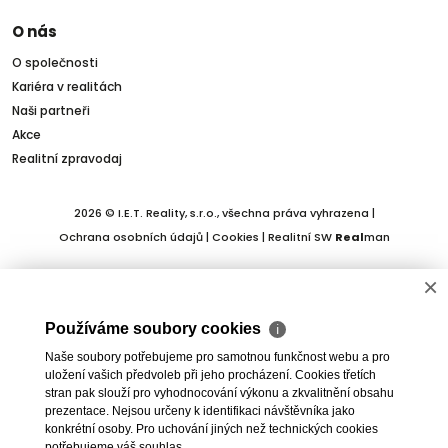
O nás
O společnosti
Kariéra v realitách
Naši partneři
Akce
Realitní zpravodaj
2026 © I.E.T. Reality, s.r.o., všechna práva vyhrazena |
Ochrana osobních údajů
|
Cookies
| Realitní SW
Real
man
×
Používáme soubory cookies
ℹ
Naše soubory potřebujeme pro samotnou funkčnost webu a pro
uložení vašich předvoleb při jeho procházení. Cookies třetích
stran pak slouží pro vyhodnocování výkonu a zkvalitnění obsahu
prezentace. Nejsou určeny k identifikaci návštěvníka jako
konkrétní osoby. Pro uchování jiných než technických cookies
potřebujeme váš souhlas.