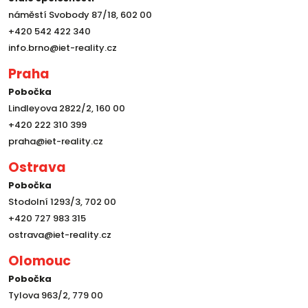
náměstí Svobody 87/18, 602 00
+420 542 422 340
info.brno@iet-reality.cz
Praha
Pobočka
Lindleyova 2822/2, 160 00
+420 222 310 399
praha@iet-reality.cz
Ostrava
Pobočka
Stodolní 1293/3, 702 00
+420 727 983 315
ostrava@iet-reality.cz
Olomouc
Pobočka
Tylova 963/2, 779 00