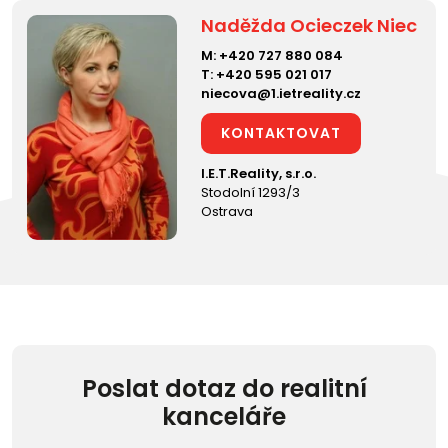
Naděžda Ocieczek Niec
M:
+420 727 880 084
T:
+420 595 021 017
niecova@1.ietreality.cz
KONTAKTOVAT
I.E.T.Reality, s.r.o.
Stodolní 1293/3
Ostrava
Poslat dotaz do realitní
kanceláře