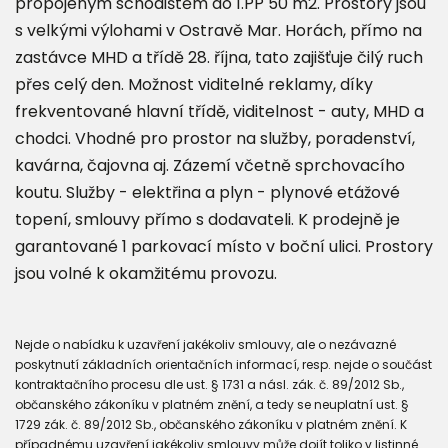
propojeným schodištěm do 1.PP 50 m2. Prostory jsou
s velkými výlohami v Ostravě Mar. Horách, přímo na
zastávce MHD a třídě 28. října, tato zajišťuje čilý ruch
přes celý den. Možnost viditelné reklamy, díky
frekventované hlavní třídě, viditelnost - auty, MHD a
chodci. Vhodné pro prostor na služby, poradenství,
kavárna, čajovna aj. Zázemí včetně sprchovacího
koutu. Služby - elektřina a plyn - plynové etážové
topení, smlouvy přímo s dodavateli. K prodejně je
garantované 1 parkovací místo v boční ulici. Prostory
jsou volné k okamžitému provozu.
Nejde o nabídku k uzavření jakékoliv smlouvy, ale o nezávazné
poskytnutí základních orientačních informací, resp. nejde o součást
kontraktačního procesu dle ust. § 1731 a násl. zák. č. 89/2012 Sb.,
občanského zákoníku v platném znění, a tedy se neuplatní ust. §
1729 zák. č. 89/2012 Sb., občanského zákoníku v platném znění. K
případnému uzavření jakékoliv smlouvy může dojít toliko v listinné