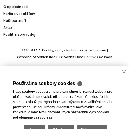
O společnosti
Kariéra v realitách
Naši partneři
Akce
Realitní zpravodaj
2026 © I.E.T. Reality, s.r.o., všechna práva vyhrazena |
Ochrana osobních údajů
|
Cookies
| Realitní SW
Real
man
×
Používáme soubory cookies
ℹ
Naše soubory potřebujeme pro samotnou funkčnost webu a pro
uložení vašich předvoleb při jeho procházení. Cookies třetích
stran pak slouží pro vyhodnocování výkonu a zkvalitnění obsahu
prezentace. Nejsou určeny k identifikaci návštěvníka jako
konkrétní osoby. Pro uchování jiných než technických cookies
potřebujeme váš souhlas.