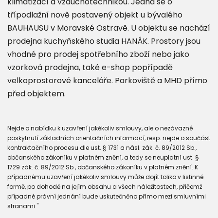
klimatizací a vzduchotechnikou. Jedná se o
třípodlažní nově postavený objekt u bývalého
BAUHAUSU v Moravské Ostravě. U objektu se nachází
prodejna kuchyňského studia HANÁK. Prostory jsou
vhodné pro prodej spotřebního zboží nebo jako
vzorková prodejna, také e-shop popřípadě
velkoprostorové kanceláře. Parkoviště a MHD přímo
před objektem.
Nejde o nabídku k uzavření jakékoliv smlouvy, ale o nezávazné
poskytnutí základních orientačních informací, resp. nejde o součást
kontraktačního procesu dle ust. § 1731 a násl. zák. č. 89/2012 Sb.,
občanského zákoníku v platném znění, a tedy se neuplatní ust. §
1729 zák. č. 89/2012 Sb., občanského zákoníku v platném znění. K
případnému uzavření jakékoliv smlouvy může dojít toliko v listinné
formě, po dohodě na jejím obsahu a všech náležitostech, přičemž
případné právní jednání bude uskutečněno přímo mezi smluvními
stranami."