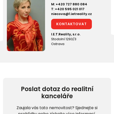
M:
+420 727 880 084
T:
+420 595 021 017
niecova@1.ietreality.cz
KONTAKTOVAT
I.E.T.Reality, s.r.o.
Stodolní 1293/3
Ostrava
Poslat dotaz do realitní
kanceláře
Zaujala vás tato nemovitost? Sjednejte si
prohlídku nebo získejte více informací.