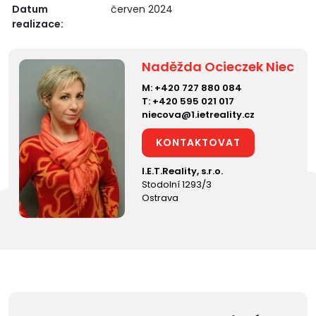
Datum
červen 2024
realizace:
Naděžda Ocieczek Niec
M:
+420 727 880 084
T:
+420 595 021 017
niecova@1.ietreality.cz
KONTAKTOVAT
I.E.T.Reality, s.r.o.
Stodolní 1293/3
Ostrava