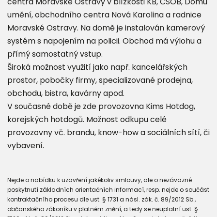
centra Moravské Ostravy v blízkosti KB, ČSOB, Domu
umění, obchodního centra Nová Karolina a radnice
Moravské Ostravy. Na domě je instalován kamerový
systém s napojením na policii. Obchod má výlohu a
přímý samostatný vstup.
Široká možnost využití jako např. kancelářských
prostor, pobočky firmy, specializované prodejna,
obchodu, bistra, kavárny apod.
V současné době je zde provozovna Kims Hotdog,
korejských hotdogů. Možnost odkupu celé
provozovny vč. brandu, know-how a sociálních sítí, či
vybavení.
Nejde o nabídku k uzavření jakékoliv smlouvy, ale o nezávazné
poskytnutí základních orientačních informací, resp. nejde o součást
kontraktačního procesu dle ust. § 1731 a násl. zák. č. 89/2012 Sb.,
občanského zákoníku v platném znění, a tedy se neuplatní ust. §