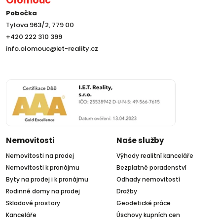
Olomouc
Pobočka
Tylova 963/2, 779 00
+420 222 310 399
info.olomouc@iet-reality.cz
Nemovitosti
Naše služby
Nemovitosti na prodej
Výhody realitní kanceláře
Nemovitosti k pronájmu
Bezplatné poradenství
Byty na prodej i k pronájmu
Odhady nemovitostí
Rodinné domy na prodej
Dražby
Skladové prostory
Geodetické práce
Kanceláře
Úschovy kupních cen