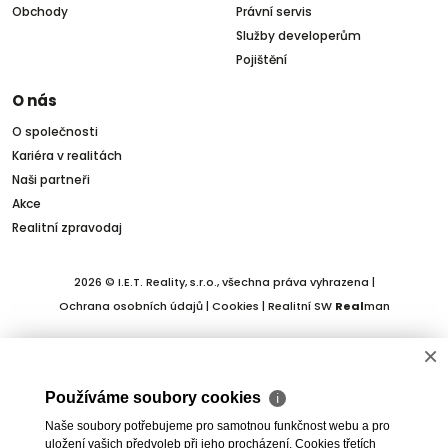
Obchody
Právní servis
Služby developerům
Pojištění
O nás
O společnosti
Kariéra v realitách
Naši partneři
Akce
Realitní zpravodaj
2026 © I.E.T. Reality, s.r.o., všechna práva vyhrazena |
Ochrana osobních údajů
|
Cookies
| Realitní SW
Real
man
×
Používáme soubory cookies
ℹ
Naše soubory potřebujeme pro samotnou funkčnost webu a pro
uložení vašich předvoleb při jeho procházení. Cookies třetích