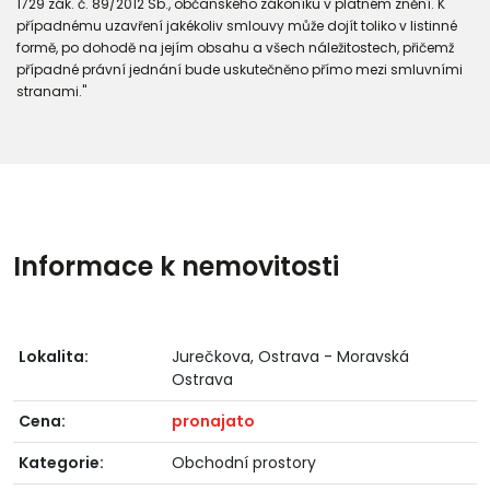
1729 zák. č. 89/2012 Sb., občanského zákoníku v platném znění. K
případnému uzavření jakékoliv smlouvy může dojít toliko v listinné
formě, po dohodě na jejím obsahu a všech náležitostech, přičemž
případné právní jednání bude uskutečněno přímo mezi smluvními
stranami."
Informace k nemovitosti
Lokalita:
Jurečkova, Ostrava - Moravská
Ostrava
Cena:
pronajato
Kategorie:
Obchodní prostory