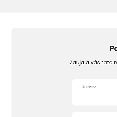
P
Zaujala vás tato n
Jméno