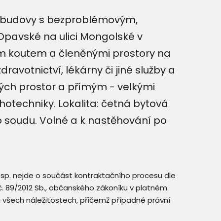
né budovy s bezproblémovým,
Opavské na ulici Mongolské v
ím koutem a členěnými prostory na
avotnictví, lékárny či jiné služby a
ých prostor a přímým - velkými
otechniky. Lokalita: četná bytová
ho soudu. Volné a k nastěhování po
resp. nejde o součást kontraktačního procesu dle
. č. 89/2012 Sb., občanského zákoníku v platném
a všech náležitostech, přičemž případné právní