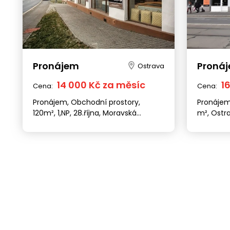
Pronájem
Proná
Ostrava
14 000 Kč za měsíc
1
Cena:
Cena:
Pronájem, Obchodní prostory,
Pronájem
120m², 1,NP, 28.října, Moravská
m², Ostr
Ostrava.