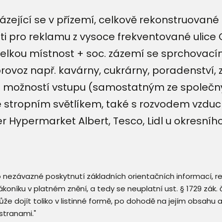
ázející se v přízemí, celkově rekonstruova
i pro reklamu z vysoce frekventované ulice 
velkou místnost + soc. zázemí se sprchovac
ovoz např. kavárny, cukrárny, poradenství, zdr
ce možností vstupu (samostatným ze společn
é stropním světlíkem, také s rozvodem vzduch
r Hypermarket Albert, Tesco, Lidl u okresní
 o nezávazné poskytnutí základních orientačních informací, 
 zákoníku v platném znění, a tedy se neuplatní ust. § 1729 zák
že dojít toliko v listinné formě, po dohodě na jejím obsahu 
stranami."