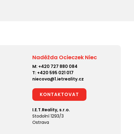
Naděžda Ocieczek Niec
M:
+420 727 880 084
T:
+420 595 021 017
niecova@1.ietreality.cz
KONTAKTOVAT
I.E.T.Reality, s.r.o.
Stodolní 1293/3
Ostrava