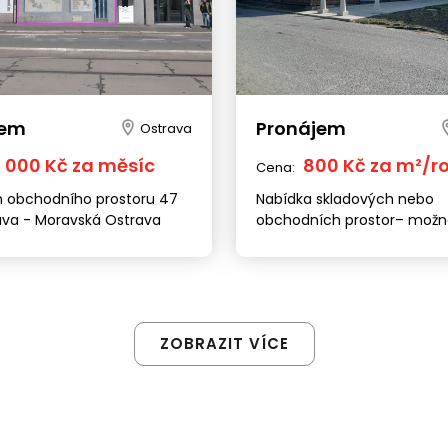
jem
Pronájem
Ostrava
6 000 Kč za měsíc
800 Kč za m²/r
Cena:
 obchodního prostoru 47
Nabídka skladových nebo
ava - Moravská Ostrava
obchodních prostor– možn
vlastních úprav Ostrava-Ku
Frýdecká
ZOBRAZIT VÍCE