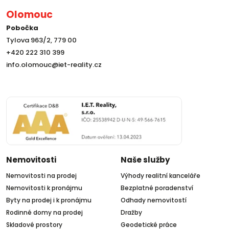
Olomouc
Pobočka
Tylova 963/2, 779 00
+420 222 310 399
info.olomouc@iet-reality.cz
Nemovitosti
Naše služby
Nemovitosti na prodej
Výhody realitní kanceláře
Nemovitosti k pronájmu
Bezplatné poradenství
Byty na prodej i k pronájmu
Odhady nemovitostí
Rodinné domy na prodej
Dražby
Skladové prostory
Geodetické práce