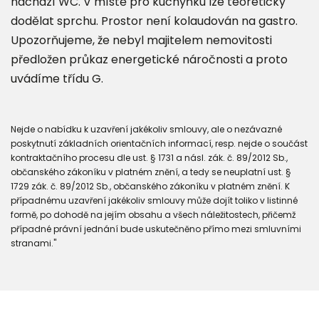
nachází WC. V místě pro kuchyňku lze teoreticky
dodělat sprchu. Prostor není kolaudován na gastro.
Upozorňujeme, že nebyl majitelem nemovitosti
předložen průkaz energetické náročnosti a proto
uvádíme třídu G.
Nejde o nabídku k uzavření jakékoliv smlouvy, ale o nezávazné
poskytnutí základních orientačních informací, resp. nejde o součást
kontraktačního procesu dle ust. § 1731 a násl. zák. č. 89/2012 Sb.,
občanského zákoníku v platném znění, a tedy se neuplatní ust. §
1729 zák. č. 89/2012 Sb., občanského zákoníku v platném znění. K
případnému uzavření jakékoliv smlouvy může dojít toliko v listinné
formě, po dohodě na jejím obsahu a všech náležitostech, přičemž
případné právní jednání bude uskutečněno přímo mezi smluvními
stranami."