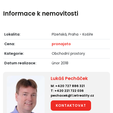
Informace k nemovitosti
Lokalita:
Plzeňská, Praha - Košíře
Cena:
pronajato
Kategorie:
Obchodní prostory
Datum realizace:
únor 2018
Lukáš Pecháček
M:
+420 727 886 321
T:
+420 221 722 036
pechacek@1.ietreality.cz
KONTAKTOVAT