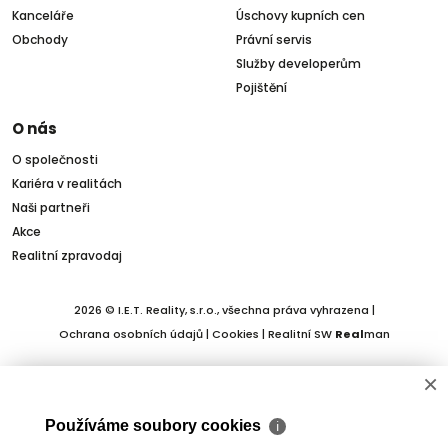
Kanceláře
Úschovy kupních cen
Obchody
Právní servis
Služby developerům
Pojištění
O nás
O společnosti
Kariéra v realitách
Naši partneři
Akce
Realitní zpravodaj
2026 © I.E.T. Reality, s.r.o., všechna práva vyhrazena |
Ochrana osobních údajů
|
Cookies
| Realitní SW
Real
man
×
Používáme soubory cookies
ℹ