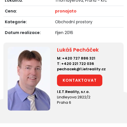
Lokalita:
Thomayerova, Praha - Krč
Cena:
pronajato
Kategorie:
Obchodní prostory
Datum realizace:
říjen 2016
Lukáš Pecháček
M:
+420 727 886 321
T:
+420 221 722 036
pechacek@1.ietreality.cz
KONTAKTOVAT
I.E.T.Reality, s.r.o.
Lindleyova 2822/2
Praha 6