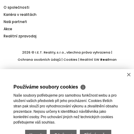
O společnosti
Kariéra v realitách
Naši partneři
Akce
Realitní zpravodaj
2026 © I.E.T. Reality, s.r.o., všechna práva vyhrazena |
Ochrana osobních údajů
|
Cookies
| Realitní SW
Real
man
×
Používáme soubory cookies
ℹ
Naše soubory potřebujeme pro samotnou funkčnost webu a pro
uložení vašich předvoleb při jeho procházení. Cookies třetích
stran pak slouží pro vyhodnocování výkonu a zkvalitnění obsahu
prezentace. Nejsou určeny k identifikaci návštěvníka jako
konkrétní osoby. Pro uchování jiných než technických cookies
potřebujeme váš souhlas.