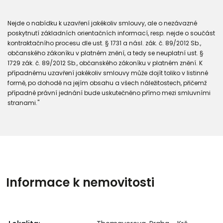
Nejde o nabídku k uzavření jakékoliv smlouvy, ale o nezávazné
poskytnutí základních orientačních informací, resp. nejde o součást
kontraktačního procesu dle ust. § 1731 a násl. zák. č. 89/2012 Sb.,
občanského zákoníku v platném znění, a tedy se neuplatní ust. §
1729 zák. č. 89/2012 Sb., občanského zákoníku v platném znění. K
případnému uzavření jakékoliv smlouvy může dojít toliko v listinné
formě, po dohodě na jejím obsahu a všech náležitostech, přičemž
případné právní jednání bude uskutečněno přímo mezi smluvními
stranami."
Informace k nemovitosti