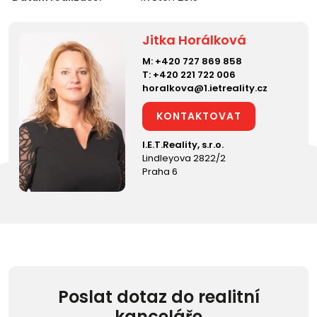
Jitka Horálková
M:
+420 727 869 858
T:
+420 221 722 006
horalkova@1.ietreality.cz
KONTAKTOVAT
I.E.T.Reality, s.r.o.
Lindleyova 2822/2
Praha 6
Poslat dotaz do realitní
kanceláře