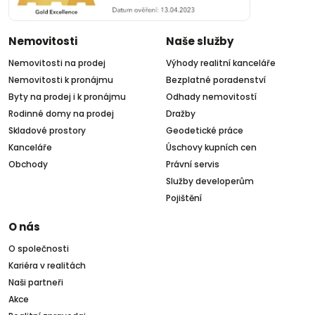
Nemovitosti
Naše služby
Nemovitosti na prodej
Výhody realitní kanceláře
Nemovitosti k pronájmu
Bezplatné poradenství
Byty na prodej i k pronájmu
Odhady nemovitostí
Rodinné domy na prodej
Dražby
Skladové prostory
Geodetické práce
Kanceláře
Úschovy kupních cen
Obchody
Právní servis
Služby developerům
Pojištění
O nás
O společnosti
Kariéra v realitách
Naši partneři
Akce