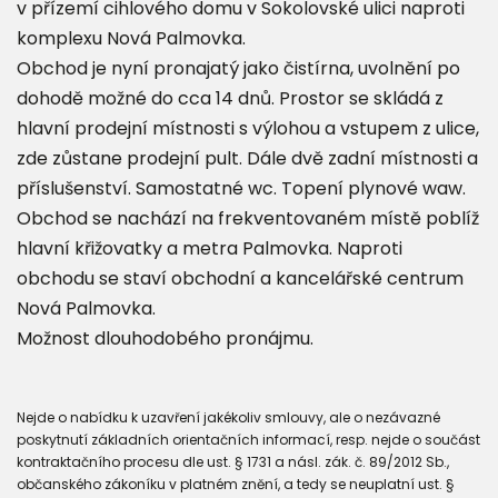
v přízemí cihlového domu v Sokolovské ulici naproti
komplexu Nová Palmovka.
Obchod je nyní pronajatý jako čistírna, uvolnění po
dohodě možné do cca 14 dnů. Prostor se skládá z
hlavní prodejní místnosti s výlohou a vstupem z ulice,
zde zůstane prodejní pult. Dále dvě zadní místnosti a
příslušenství. Samostatné wc. Topení plynové waw.
Obchod se nachází na frekventovaném místě poblíž
hlavní křižovatky a metra Palmovka. Naproti
obchodu se staví obchodní a kancelářské centrum
Nová Palmovka.
Možnost dlouhodobého pronájmu.
Nejde o nabídku k uzavření jakékoliv smlouvy, ale o nezávazné
poskytnutí základních orientačních informací, resp. nejde o součást
kontraktačního procesu dle ust. § 1731 a násl. zák. č. 89/2012 Sb.,
občanského zákoníku v platném znění, a tedy se neuplatní ust. §