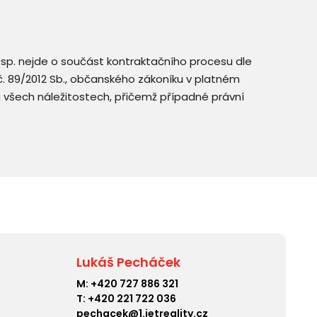
resp. nejde o součást kontraktačního procesu dle
. č. 89/2012 Sb., občanského zákoníku v platném
a všech náležitostech, přičemž případné právní
Lukáš Pecháček
M:
+420 727 886 321
T:
+420 221 722 036
pechacek@1.ietreality.cz