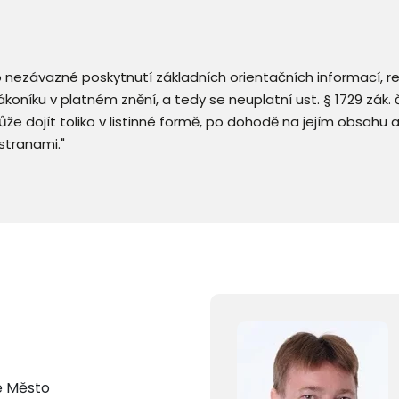
 o nezávazné poskytnutí základních orientačních informací, 
 zákoníku v platném znění, a tedy se neuplatní ust. § 1729 zák
že dojít toliko v listinné formě, po dohodě na jejím obsahu 
stranami."
é Město