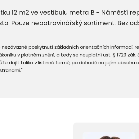
u 12 m2 ve vestibulu metra B - Náměstí repu
sto. Pouze nepotravinářský sortiment. Bez o
 o nezávazné poskytnutí základních orientačních informací, 
 zákoníku v platném znění, a tedy se neuplatní ust. § 1729 zák
že dojít toliko v listinné formě, po dohodě na jejím obsahu 
stranami."