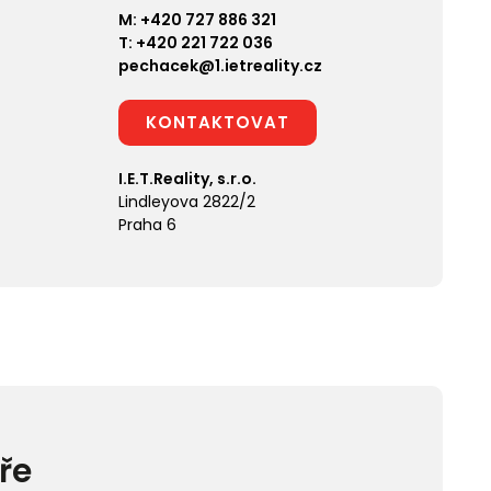
M:
+420 727 886 321
T:
+420 221 722 036
pechacek@1.ietreality.cz
KONTAKTOVAT
I.E.T.Reality, s.r.o.
Lindleyova 2822/2
Praha 6
ře