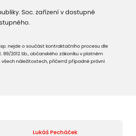
bliky. Soc. zařízení v dostupné
dstupného.
resp. nejde o součást kontraktačního procesu dle
. č. 89/2012 Sb., občanského zákoníku v platném
a všech náležitostech, přičemž případné právní
Lukáš Pecháček