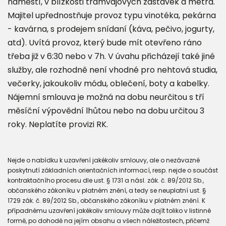
náměstí, v blízkosti tramvajových zastávek a metra.
Majitel upřednostňuje provoz typu vinotéka, pekárna
- kavárna, s prodejem snídaní (káva, pečivo, jogurty,
atd). Uvítá provoz, který bude mít otevřeno ráno
třeba již v 6:30 nebo v 7h. V úvahu přicházejí také jiné
služby, ale rozhodně není vhodné pro nehtová studia,
večerky, jakoukoliv módu, oblečení, boty a kabelky.
Nájemní smlouva je možná na dobu neurčitou s tří
měsíční výpovědní lhůtou nebo na dobu určitou 3
roky. Neplatíte provizi RK.
Nejde o nabídku k uzavření jakékoliv smlouvy, ale o nezávazné
poskytnutí základních orientačních informací, resp. nejde o součást
kontraktačního procesu dle ust. § 1731 a násl. zák. č. 89/2012 Sb.,
občanského zákoníku v platném znění, a tedy se neuplatní ust. §
1729 zák. č. 89/2012 Sb., občanského zákoníku v platném znění. K
případnému uzavření jakékoliv smlouvy může dojít toliko v listinné
formě, po dohodě na jejím obsahu a všech náležitostech, přičemž