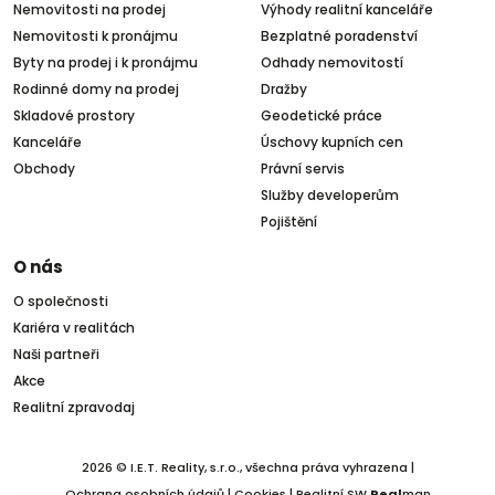
Nemovitosti na prodej
Výhody realitní kanceláře
Nemovitosti k pronájmu
Bezplatné poradenství
Byty na prodej i k pronájmu
Odhady nemovitostí
Rodinné domy na prodej
Dražby
Skladové prostory
Geodetické práce
Kanceláře
Úschovy kupních cen
Obchody
Právní servis
Služby developerům
Pojištění
O nás
O společnosti
Kariéra v realitách
Naši partneři
Akce
Realitní zpravodaj
2026 © I.E.T. Reality, s.r.o., všechna práva vyhrazena |
Ochrana osobních údajů
|
Cookies
| Realitní SW
Real
man