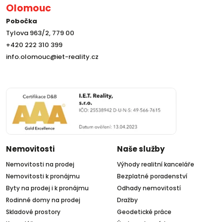
Olomouc
Pobočka
Tylova 963/2, 779 00
+420 222 310 399
info.olomouc@iet-reality.cz
Nemovitosti
Naše služby
Nemovitosti na prodej
Výhody realitní kanceláře
Nemovitosti k pronájmu
Bezplatné poradenství
Byty na prodej i k pronájmu
Odhady nemovitostí
Rodinné domy na prodej
Dražby
Skladové prostory
Geodetické práce