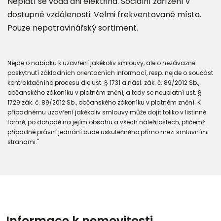
Neplatí se voda ani elektřina. Sociální zařízení v
dostupné vzdálenosti. Velmi frekventované místo.
Pouze nepotravinářský sortiment.
Nejde o nabídku k uzavření jakékoliv smlouvy, ale o nezávazné
poskytnutí základních orientačních informací, resp. nejde o součást
kontraktačního procesu dle ust. § 1731 a násl. zák. č. 89/2012 Sb.,
občanského zákoníku v platném znění, a tedy se neuplatní ust. §
1729 zák. č. 89/2012 Sb., občanského zákoníku v platném znění. K
případnému uzavření jakékoliv smlouvy může dojít toliko v listinné
formě, po dohodě na jejím obsahu a všech náležitostech, přičemž
případné právní jednání bude uskutečněno přímo mezi smluvními
stranami."
Informace k nemovitosti