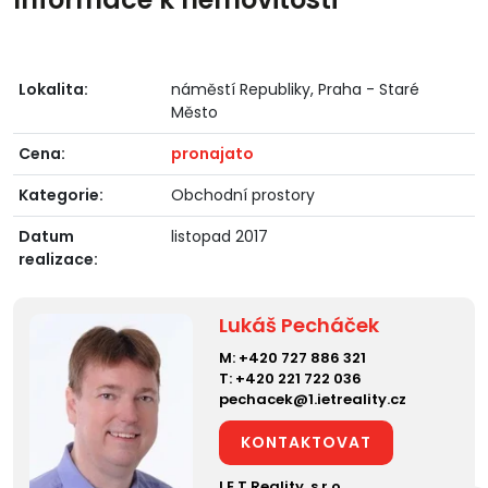
Lokalita:
náměstí Republiky, Praha - Staré
Město
Cena:
pronajato
Kategorie:
Obchodní prostory
Datum
listopad 2017
realizace:
Lukáš Pecháček
M:
+420 727 886 321
T:
+420 221 722 036
pechacek@1.ietreality.cz
KONTAKTOVAT
I.E.T.Reality, s.r.o.