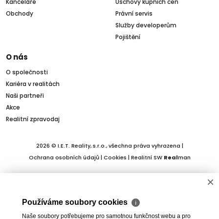
Kanceláře
Úschovy kupních cen
Obchody
Právní servis
Služby developerům
Pojištění
O nás
O společnosti
Kariéra v realitách
Naši partneři
Akce
Realitní zpravodaj
2026 © I.E.T. Reality, s.r.o., všechna práva vyhrazena |
Ochrana osobních údajů
|
Cookies
| Realitní SW
Real
man
×
Používáme soubory cookies
ℹ
Naše soubory potřebujeme pro samotnou funkčnost webu a pro