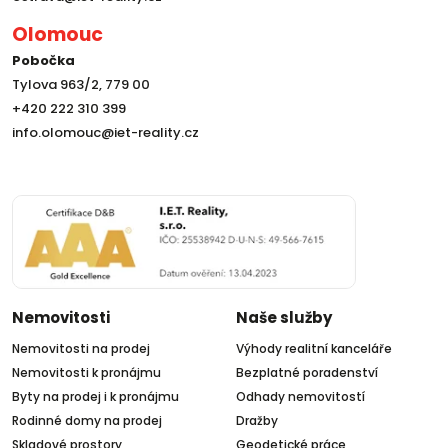
Olomouc
Pobočka
Tylova 963/2, 779 00
+420 222 310 399
info.olomouc@iet-reality.cz
Nemovitosti
Naše služby
Nemovitosti na prodej
Výhody realitní kanceláře
Nemovitosti k pronájmu
Bezplatné poradenství
Byty na prodej i k pronájmu
Odhady nemovitostí
Rodinné domy na prodej
Dražby
Skladové prostory
Geodetické práce