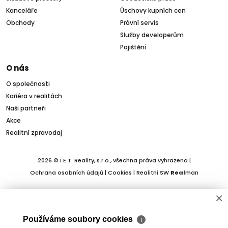
Kanceláře
Úschovy kupních cen
Obchody
Právní servis
Služby developerům
Pojištění
O nás
O společnosti
Kariéra v realitách
Naši partneři
Akce
Realitní zpravodaj
2026 © I.E.T. Reality, s.r.o., všechna práva vyhrazena |
Ochrana osobních údajů
|
Cookies
| Realitní SW
Real
man
×
Používáme soubory cookies
ℹ