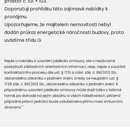
prostor č. 101 + 103.
Doporučuji prohlídku této zajímavé nabídky k
pronájmu.
Upozorňujeme, že majitelem nemovitosti nebyl
dodán průkaz energetické náročnosti budovy, proto
uvádíme třídu G.
Nejde o nabídku k uzavření jakékoliv smlouvy, ale o nezávazné
poskytnutí základních orientačních informací, resp. nejde o součást
kontraktačního procesu dle ust. § 1731 a násl. zák. č. 89/2012 Sb.,
občanského zákoníku v platném znění, a tedy se neuplatní ust. §
1729 zák. č. 89/2012 Sb., občanského zákoníku v platném znění. K
případnému uzavření jakékoliv smlouvy může dojít toliko v listinné
formě, po dohodě na jejím obsahu a všech náležitostech, přičemž
případné právní jednání bude uskutečněno přímo mezi smluvními
stranami."