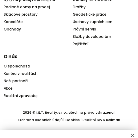
Rodinné domy na prodej
Dražby
Skladové prostory
Geodetické práce
Kanceláře
Úschovy kupních cen
Obchody
Právní servis
Služby developerům
Pojištění
O nás
O společnosti
Kariéra v realitách
Naši partneři
Akce
Realitní zpravodaj
2026 © I.E.T. Reality, s.r.o., všechna práva vyhrazena |
Ochrana osobních údajů
|
Cookies
| Realitní SW
Real
man
×