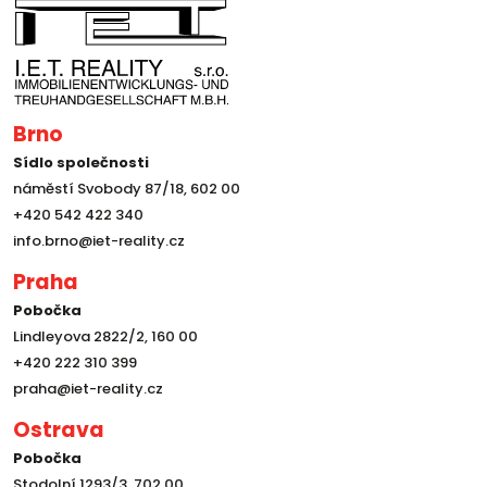
Brno
Sídlo společnosti
náměstí Svobody 87/18, 602 00
+420 542 422 340
info.brno@iet-reality.cz
Praha
Pobočka
Lindleyova 2822/2, 160 00
+420 222 310 399
praha@iet-reality.cz
Ostrava
Pobočka
Stodolní 1293/3, 702 00