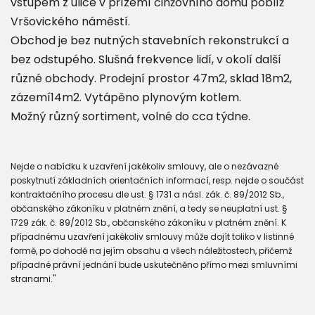
vstupem z ulice v přízemí činžovního domu poblíž
Vršovického náměstí.
Obchod je bez nutných stavebních rekonstrukcí a
bez odstupého. Slušná frekvence lidí, v okolí další
různé obchody. Prodejní prostor 47m2, sklad 18m2,
zázemí14m2. Vytápěno plynovým kotlem.
Možný různý sortiment, volné do cca týdne.
Nejde o nabídku k uzavření jakékoliv smlouvy, ale o nezávazné
poskytnutí základních orientačních informací, resp. nejde o součást
kontraktačního procesu dle ust. § 1731 a násl. zák. č. 89/2012 Sb.,
občanského zákoníku v platném znění, a tedy se neuplatní ust. §
1729 zák. č. 89/2012 Sb., občanského zákoníku v platném znění. K
případnému uzavření jakékoliv smlouvy může dojít toliko v listinné
formě, po dohodě na jejím obsahu a všech náležitostech, přičemž
případné právní jednání bude uskutečněno přímo mezi smluvními
stranami."