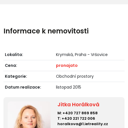
Informace k nemovitosti
Lokalita:
Krymská, Praha - Vršovice
Cena:
pronajato
Kategorie:
Obchodní prostory
Datum realizace:
listopad 2015
Jitka Horálková
M:
+420 727 869 858
T:
+420 221 722 006
horalkova@1.ietreality.cz