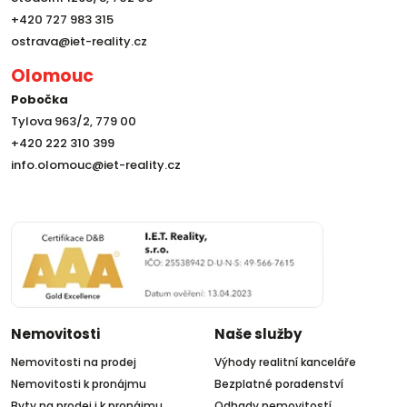
+420 727 983 315
ostrava@iet-reality.cz
Olomouc
Pobočka
Tylova 963/2, 779 00
+420 222 310 399
info.olomouc@iet-reality.cz
Nemovitosti
Naše služby
Nemovitosti na prodej
Výhody realitní kanceláře
Nemovitosti k pronájmu
Bezplatné poradenství
Byty na prodej i k pronájmu
Odhady nemovitostí