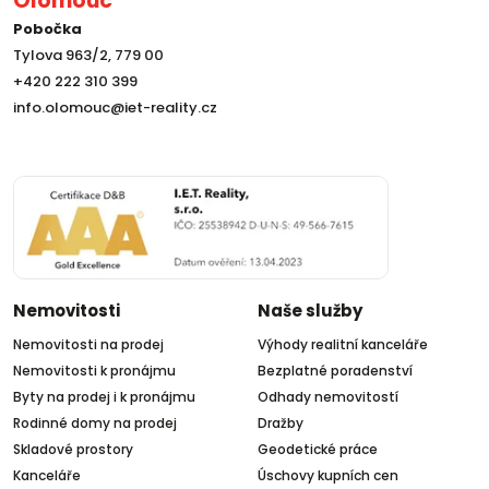
Olomouc
Pobočka
Tylova 963/2, 779 00
+420 222 310 399
info.olomouc@iet-reality.cz
Nemovitosti
Naše služby
Nemovitosti na prodej
Výhody realitní kanceláře
Nemovitosti k pronájmu
Bezplatné poradenství
Byty na prodej i k pronájmu
Odhady nemovitostí
Rodinné domy na prodej
Dražby
Skladové prostory
Geodetické práce
Kanceláře
Úschovy kupních cen