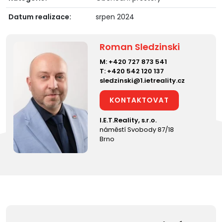
Datum realizace:
srpen 2024
Roman Sledzinski
M:
+420 727 873 541
T:
+420 542 120 137
sledzinski@1.ietreality.cz
KONTAKTOVAT
I.E.T.Reality, s.r.o.
náměstí Svobody 87/18
Brno