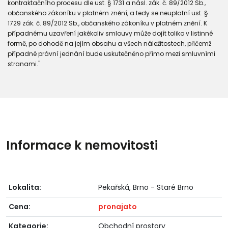
kontraktačního procesu dle ust. § 1731 a násl. zák. č. 89/2012 Sb.,
občanského zákoníku v platném znění, a tedy se neuplatní ust. §
1729 zák. č. 89/2012 Sb., občanského zákoníku v platném znění. K
případnému uzavření jakékoliv smlouvy může dojít toliko v listinné
formě, po dohodě na jejím obsahu a všech náležitostech, přičemž
případné právní jednání bude uskutečněno přímo mezi smluvními
stranami."
Informace k nemovitosti
Lokalita:
Pekařská, Brno - Staré Brno
Cena:
pronajato
Kategorie:
Obchodní prostory