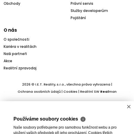
Obchody
Právní servis
Služby developerům
Pojištění
O nás
O společnosti
Kariéra v realitách
Naši partneři
Akce
Realitní zpravodaj
2026 © I.E.T. Reality, s.r.o., všechna práva vyhrazena |
Ochrana osobních údajů
|
Cookies
| Realitní SW
Real
man
×
Používáme soubory cookies
ℹ
Naše soubory potřebujeme pro samotnou funkčnost webu a pro
uložení vašich předvoleb při jeho procházení. Cookies třetích