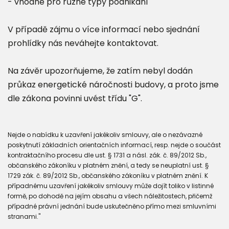
- vhodné pro různé typy podnikání
V případě zájmu o více informací nebo sjednání
prohlídky nás neváhejte kontaktovat.
Na závěr upozorňujeme, že zatím nebyl dodán
průkaz energetické náročnosti budovy, a proto jsme
dle zákona povinni uvést třídu "G".
Nejde o nabídku k uzavření jakékoliv smlouvy, ale o nezávazné
poskytnutí základních orientačních informací, resp. nejde o součást
kontraktačního procesu dle ust. § 1731 a násl. zák. č. 89/2012 Sb.,
občanského zákoníku v platném znění, a tedy se neuplatní ust. §
1729 zák. č. 89/2012 Sb., občanského zákoníku v platném znění. K
případnému uzavření jakékoliv smlouvy může dojít toliko v listinné
formě, po dohodě na jejím obsahu a všech náležitostech, přičemž
případné právní jednání bude uskutečněno přímo mezi smluvními
stranami."