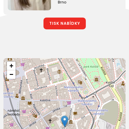
Brno
TISK NABÍDKY
+
−