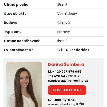
Užitná plocha:
25 m²
Stav objektu:
Velmi dobrý
Budova:
Cihlová
Typ domu:
Patrový
Datum nastěhování:
Ihned
En. náročnost b.:
G (PENB nedodán)
Darina Šumbera
M:
+420 727 879 095
T:
+420 542 120 182
sumbera@1.ietreality.cz
KONTAKTOVAT
I.E.T.Reality, s.r.o.
náměstí Svobody 87/18