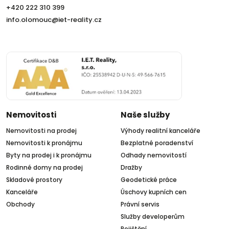
+420 222 310 399
info.olomouc@iet-reality.cz
Nemovitosti
Naše služby
Nemovitosti na prodej
Výhody realitní kanceláře
Nemovitosti k pronájmu
Bezplatné poradenství
Byty na prodej i k pronájmu
Odhady nemovitostí
Rodinné domy na prodej
Dražby
Skladové prostory
Geodetické práce
Kanceláře
Úschovy kupních cen
Obchody
Právní servis
Služby developerům
Pojištění