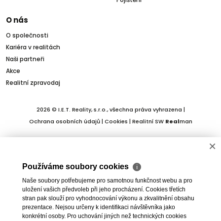
O nás
O společnosti
Kariéra v realitách
Naši partneři
Akce
Realitní zpravodaj
2026 © I.E.T. Reality, s.r.o., všechna práva vyhrazena |
Ochrana osobních údajů
|
Cookies
| Realitní SW
Real
man
×
Používáme soubory cookies
ℹ
Naše soubory potřebujeme pro samotnou funkčnost webu a pro
uložení vašich předvoleb při jeho procházení. Cookies třetích
stran pak slouží pro vyhodnocování výkonu a zkvalitnění obsahu
prezentace. Nejsou určeny k identifikaci návštěvníka jako
konkrétní osoby. Pro uchování jiných než technických cookies