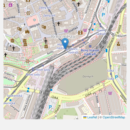
Leaflet
|
©
OpenStreetMap