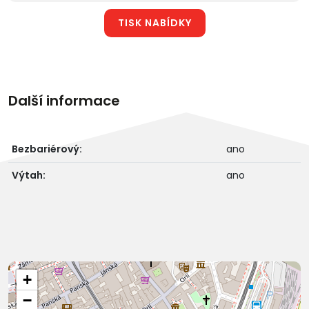
TISK NABÍDKY
Další informace
Bezbariérový:
ano
Výtah:
ano
+
−