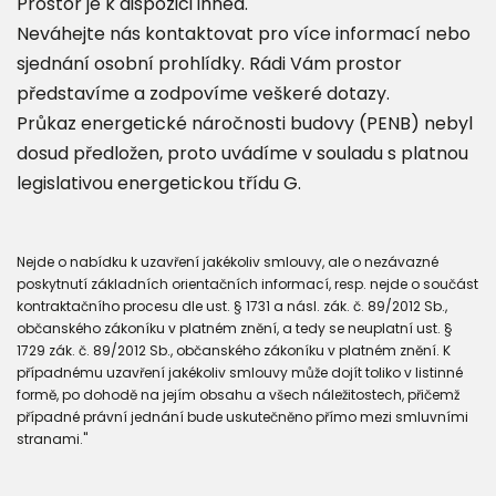
Prostor je k dispozici ihned.
Neváhejte nás kontaktovat pro více informací nebo
sjednání osobní prohlídky. Rádi Vám prostor
představíme a zodpovíme veškeré dotazy.
Průkaz energetické náročnosti budovy (PENB) nebyl
dosud předložen, proto uvádíme v souladu s platnou
legislativou energetickou třídu G.
Nejde o nabídku k uzavření jakékoliv smlouvy, ale o nezávazné
poskytnutí základních orientačních informací, resp. nejde o součást
kontraktačního procesu dle ust. § 1731 a násl. zák. č. 89/2012 Sb.,
občanského zákoníku v platném znění, a tedy se neuplatní ust. §
1729 zák. č. 89/2012 Sb., občanského zákoníku v platném znění. K
případnému uzavření jakékoliv smlouvy může dojít toliko v listinné
formě, po dohodě na jejím obsahu a všech náležitostech, přičemž
případné právní jednání bude uskutečněno přímo mezi smluvními
stranami."