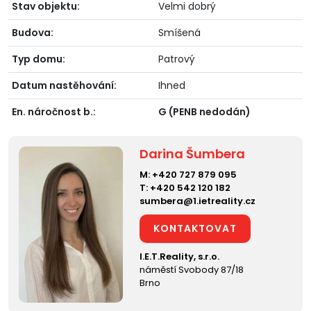
Stav objektu:
Velmi dobrý
Budova:
Smíšená
Typ domu:
Patrový
Datum nastěhování:
Ihned
En. náročnost b.:
G (PENB nedodán)
Darina Šumbera
M:
+420 727 879 095
T:
+420 542 120 182
sumbera@1.ietreality.cz
KONTAKTOVAT
I.E.T.Reality, s.r.o.
náměstí Svobody 87/18
Brno