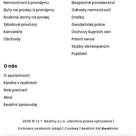
Nemovitosti k pronájmu
Bezplatné poradenství
Byty na prodej i k pronájmu
Odhady nemovitostí
Rodinné domy na prodej
Dražby
Skladové prostory
Geodetické práce
Kanceláře
Úschovy kupních cen
Obchody
Právní servis
Služby developerům
Pojištění
O nás
O společnosti
Kariéra v realitách
Naši partneři
Akce
Realitní zpravodaj
2026 © I.E.T. Reality, s.r.o., všechna práva vyhrazena |
Ochrana osobních údajů
|
Cookies
| Realitní SW
Real
man