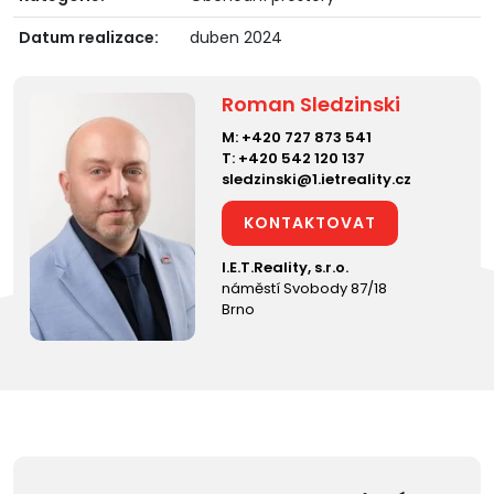
Datum realizace:
duben 2024
Roman Sledzinski
M:
+420 727 873 541
T:
+420 542 120 137
sledzinski@1.ietreality.cz
KONTAKTOVAT
I.E.T.Reality, s.r.o.
náměstí Svobody 87/18
Brno