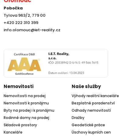
Olomouc
Pobočka
Tylova 963/2, 779 00
+420 222 310 399
info.olomouc@iet-reality.cz
Nemovitosti
Naše služby
Nemovitosti na prodej
Výhody realitní kanceláře
Nemovitosti k pronájmu
Bezplatné poradenství
Byty na prodej i k pronájmu
Odhady nemovitostí
Rodinné domy na prodej
Dražby
Skladové prostory
Geodetické práce
Kanceláře
Úschovy kupních cen