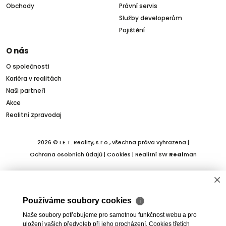
Obchody
Právní servis
Služby developerům
Pojištění
O nás
O společnosti
Kariéra v realitách
Naši partneři
Akce
Realitní zpravodaj
2026 © I.E.T. Reality, s.r.o., všechna práva vyhrazena |
Ochrana osobních údajů
|
Cookies
| Realitní SW
Real
man
×
Používáme soubory cookies
ℹ
Naše soubory potřebujeme pro samotnou funkčnost webu a pro
uložení vašich předvoleb při jeho procházení. Cookies třetích