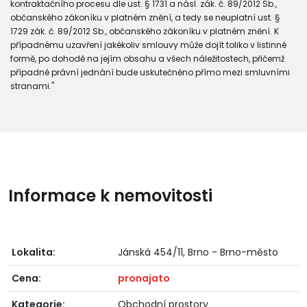
kontraktačního procesu dle ust. § 1731 a násl. zák. č. 89/2012 Sb.,
občanského zákoníku v platném znění, a tedy se neuplatní ust. §
1729 zák. č. 89/2012 Sb., občanského zákoníku v platném znění. K
případnému uzavření jakékoliv smlouvy může dojít toliko v listinné
formě, po dohodě na jejím obsahu a všech náležitostech, přičemž
případné právní jednání bude uskutečněno přímo mezi smluvními
stranami."
Informace k nemovitosti
Lokalita:
Jánská 454/11, Brno - Brno-město
Cena:
pronajato
Kategorie:
Obchodní prostory