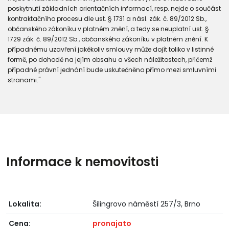
poskytnutí základních orientačních informací, resp. nejde o součást
kontraktačního procesu dle ust. § 1731 a násl. zák. č. 89/2012 Sb.,
občanského zákoníku v platném znění, a tedy se neuplatní ust. §
1729 zák. č. 89/2012 Sb., občanského zákoníku v platném znění. K
případnému uzavření jakékoliv smlouvy může dojít toliko v listinné
formě, po dohodě na jejím obsahu a všech náležitostech, přičemž
případné právní jednání bude uskutečněno přímo mezi smluvními
stranami."
Informace k nemovitosti
Lokalita:
Šilingrovo náměstí 257/3, Brno
Cena:
pronajato