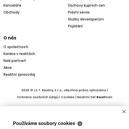
Kanceláře
Úschovy kupních cen
Obchody
Právní servis
Služby developerům
Pojištění
O nás
O společnosti
Kariéra v realitách
Naši partneři
Akce
Realitní zpravodaj
2026 © I.E.T. Reality, s.r.o., všechna práva vyhrazena |
Ochrana osobních údajů
|
Cookies
| Realitní SW
Real
man
×
Používáme soubory cookies
ℹ