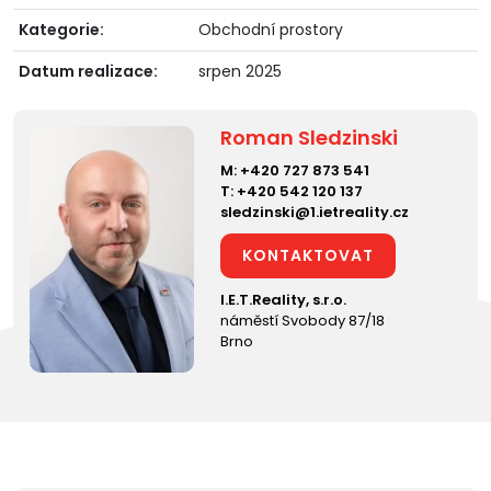
Kategorie:
Obchodní prostory
Datum realizace:
srpen 2025
Roman Sledzinski
M:
+420 727 873 541
T:
+420 542 120 137
sledzinski@1.ietreality.cz
KONTAKTOVAT
I.E.T.Reality, s.r.o.
náměstí Svobody 87/18
Brno