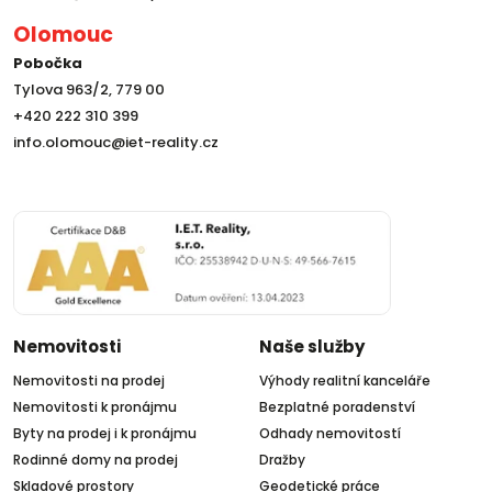
Olomouc
Pobočka
Tylova 963/2, 779 00
+420 222 310 399
info.olomouc@iet-reality.cz
Nemovitosti
Naše služby
Nemovitosti na prodej
Výhody realitní kanceláře
Nemovitosti k pronájmu
Bezplatné poradenství
Byty na prodej i k pronájmu
Odhady nemovitostí
Rodinné domy na prodej
Dražby
Skladové prostory
Geodetické práce