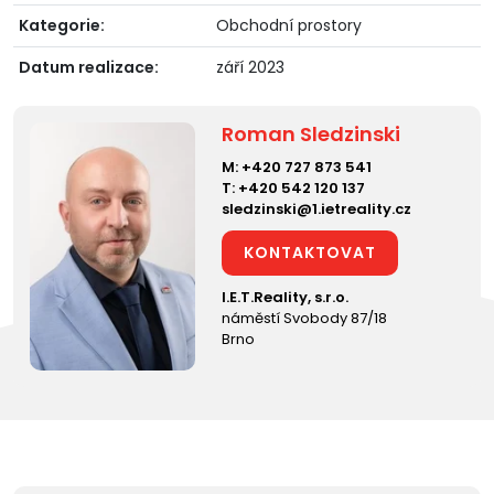
Kategorie:
Obchodní prostory
Datum realizace:
září 2023
Roman Sledzinski
M:
+420 727 873 541
T:
+420 542 120 137
sledzinski@1.ietreality.cz
KONTAKTOVAT
I.E.T.Reality, s.r.o.
náměstí Svobody 87/18
Brno