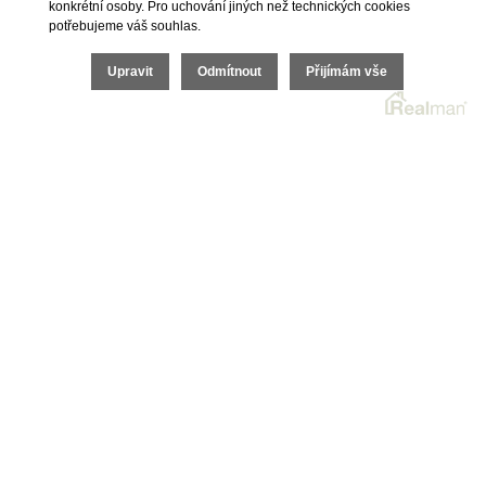
konkrétní osoby. Pro uchování jiných než technických cookies
potřebujeme váš souhlas.
Brno
Upravit
Odmítnout
Přijímám vše
Sídlo společnosti
náměstí Svobody 87/18, 602 00
+420 542 422 340
info.brno@iet-reality.cz
Praha
Pobočka
Lindleyova 2822/2, 160 00
+420 222 310 399
praha@iet-reality.cz
Ostrava
Pobočka
Stodolní 1293/3, 702 00
+420 727 983 315
ostrava@iet-reality.cz