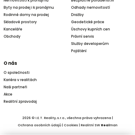
Nemovitosti k pronájmu
Bezplatné poradenství
Byty na prodej i k pronájmu
Odhady nemovitostí
Rodinné domy na prodej
Dražby
Skladové prostory
Geodetické práce
Kanceláře
Úschovy kupních cen
Obchody
Právní servis
Služby developerům
Pojištění
O nás
O společnosti
Kariéra v realitách
Naši partneři
Akce
Realitní zpravodaj
2026 © I.E.T. Reality, s.r.o., všechna práva vyhrazena |
Ochrana osobních údajů
|
Cookies
| Realitní SW
Real
man