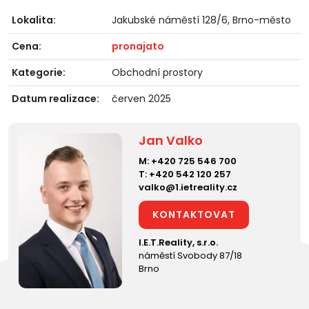
Lokalita:
Jakubské náměstí 128/6, Brno-město
Cena:
pronajato
Kategorie:
Obchodní prostory
Datum realizace:
červen 2025
Jan Valko
M:
+420 725 546 700
T:
+420 542 120 257
valko@1.ietreality.cz
KONTAKTOVAT
I.E.T.Reality, s.r.o.
náměstí Svobody 87/18
Brno