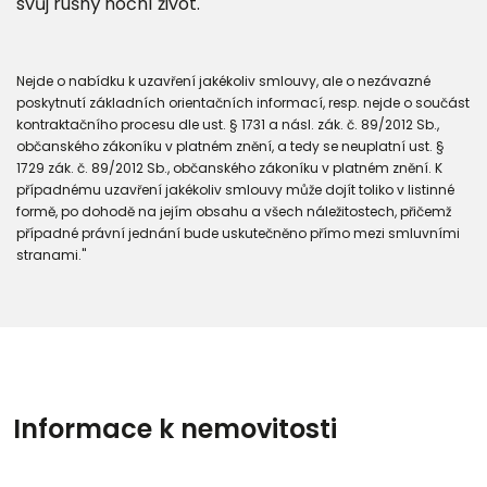
svůj rušný noční život.
Nejde o nabídku k uzavření jakékoliv smlouvy, ale o nezávazné
poskytnutí základních orientačních informací, resp. nejde o součást
kontraktačního procesu dle ust. § 1731 a násl. zák. č. 89/2012 Sb.,
občanského zákoníku v platném znění, a tedy se neuplatní ust. §
1729 zák. č. 89/2012 Sb., občanského zákoníku v platném znění. K
případnému uzavření jakékoliv smlouvy může dojít toliko v listinné
formě, po dohodě na jejím obsahu a všech náležitostech, přičemž
případné právní jednání bude uskutečněno přímo mezi smluvními
stranami."
Informace k nemovitosti