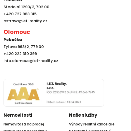
Stodolní 1293/3, 702 00
+420 727 983 315
ostrava@iet-reality.cz
Olomouc
Pobočka
Tylova 963/2, 779 00
+420 222 310 399
info.olomouc@iet-reality.cz
Nemovitosti
Naše služby
Nemovitosti na prodej
Výhody realitní kanceláře