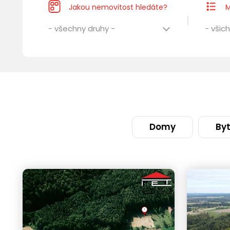
Jakou nemovitost hledáte?
M
- všechny druhy -
- všich
Domy
By