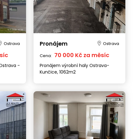
Pronájem
Ostrava
Ostrava
síc
70 000 Kč za měsíc
Cena:
Ostrava -
Pronájem výrobní haly Ostrava-
Kunčice, 1062m2