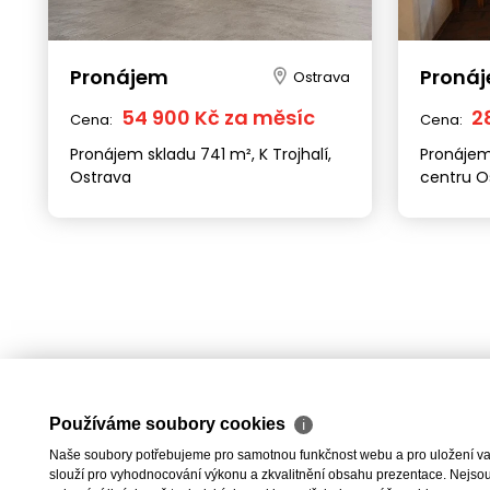
Pronájem
Proná
Ostrava
54 900 Kč za měsíc
2
Cena:
Cena:
Pronájem skladu 741 m², K Trojhalí,
Pronájem
Ostrava
centru O
Používáme soubory cookies
ℹ
Naše soubory potřebujeme pro samotnou funkčnost webu a pro uložení vaši
slouží pro vyhodnocování výkonu a zkvalitnění obsahu prezentace. Nejsou u