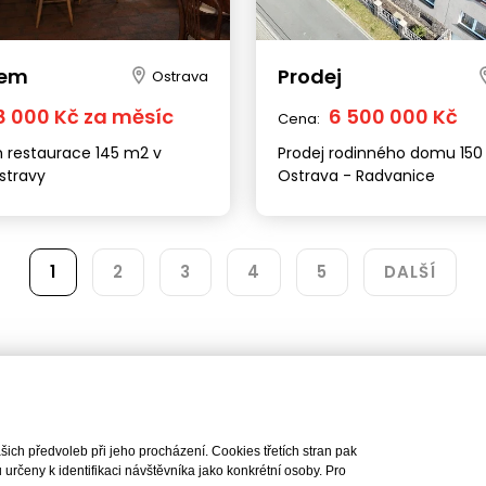
Sídlo společnosti
Pobočka
náměstí Svobody 87/18, 602
Lindleyova 2822/2, 160 00
jem
Prodej
Ostrava
00
+420 222 310 399
+420 542 422 340
praha@iet-reality.cz
8 000 Kč za měsíc
6 500 000 Kč
Cena:
info.brno@iet-reality.cz
 restaurace 145 m2 v
Prodej rodinného domu 150
stravy
Ostrava - Radvanice
Nemovitosti
Naše služby
Nemovitosti na prodej
Výhody realitní kanc
1
2
3
4
5
DALŠÍ
Nemovitosti k pronájmu
Bezplatné poradenst
Byty na prodej i k pronájmu
Odhady nemovitostí
Rodinné domy na prodej
Dražby
Skladové prostory
Geodetické práce
Kanceláře
Úschovy kupních cen
Obchody
Právní servis
Služby developerům
ch předvoleb při jeho procházení. Cookies třetích stran pak
Pojištění
rčeny k identifikaci návštěvníka jako konkrétní osoby. Pro