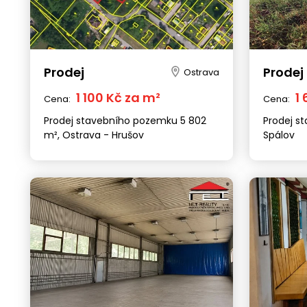
Prodej
Prodej
Ostrava
1 100 Kč za m²
1
Cena:
Cena:
Prodej stavebního pozemku 5 802
Prodej s
m², Ostrava - Hrušov
Spálov