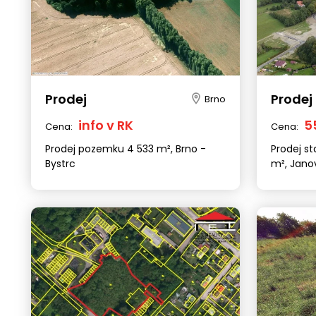
Prodej
Prodej
Brno
info v RK
5
Cena:
Cena:
Prodej pozemku 4 533 m², Brno -
Prodej s
Bystrc
m², Jano