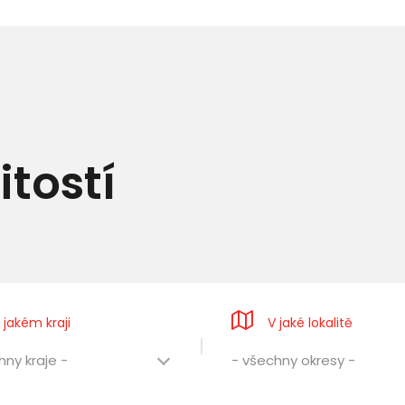
tostí
 jakém kraji
V jaké lokalitě
hny kraje -
- všechny okresy -