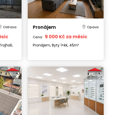
Pronájem
Ostrava
Opava
ěsíc
9 000 Kč za měsíc
Cena:
rojhalí,
Pronájem, Byty 1+kk, 45m²
Ostrava
Olomouc