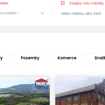
akléř
Zadejte číslo nabídky
ni makléři -
ty
Pozemky
Komerce
Draž