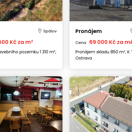
Pronájem
Spálov
 600 Kč za m²
69 000 Kč za m
Cena:
tavebního pozemku 1 310 m²,
Pronájem skladu 850 m², K T
Ostrava
Brno
Praha