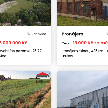
Pronájem
Janovice
5 000 000 Kč
19 000 Kč za mě
Cena:
tavebního pozemku 25 721
Pronájem skladu, 435 m² - 
vice
Hrušov