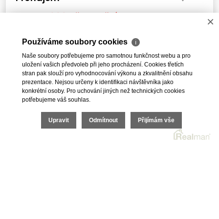
15 000 Kč za měsíc
Cena:
×
Pronájem, Obchod, 44 m² - pěší zóna
Používáme soubory cookies
ℹ
Naše soubory potřebujeme pro samotnou funkčnost webu a pro
uložení vašich předvoleb při jeho procházení. Cookies třetích
stran pak slouží pro vyhodnocování výkonu a zkvalitnění obsahu
prezentace. Nejsou určeny k identifikaci návštěvníka jako
1
2
3
4
5
DALŠÍ
konkrétní osoby. Pro uchování jiných než technických cookies
potřebujeme váš souhlas.
Upravit
Odmítnout
Přijímám vše